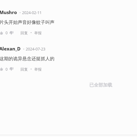
Mushro
・
2024-02-11
片头开始声音好像蚊子叫声
・
0
回复
举报
Alexan_D
・
2024-07-23
这期的诡异悬念还挺抓人的
・
0
回复
举报
已全部加载