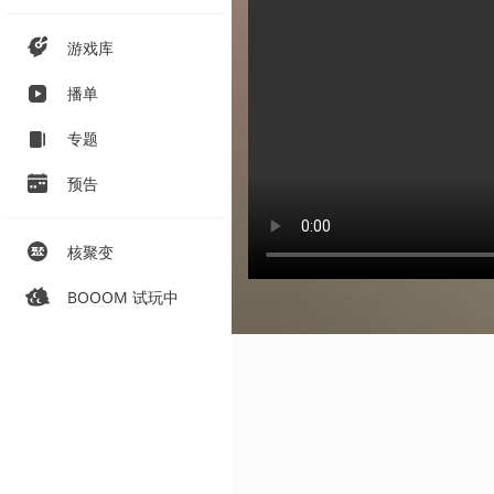
游戏库
播单
专题
预告
核聚变
BOOOM 试玩中