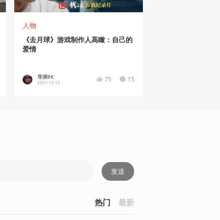
人物
《去月球》游戏制作人高瞰：自己的
爱情
导演BK
75
15
2023-12-13
发送
热门
最新