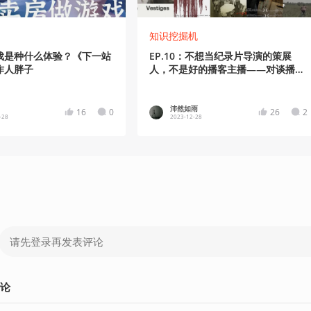
知识挖掘机
戏是种什么体验？《下一站
EP.10：不想当纪录片导演的策展
作人胖子
人，不是好的播客主播——对谈播客
《凹凸to all》主创张劳动
沛然如雨
16
0
26
2
-28
2023-12-28
论