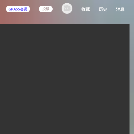
收藏
历史
消息
GPASS会员