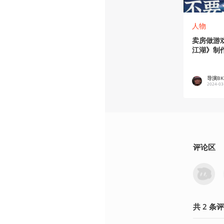
人物
卖房做游
江湖》制
导演BK
2024-03
评论区
共
2
条
评