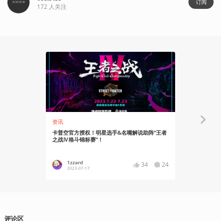
订阅
172
人关注
资讯
资讯
卡普空官方授权！明星选手&名嘴解说助阵“王者
《街头霸王6
之战Ⅳ格斗锦标赛”！
1zzard
YT17
34
24
2023-07-17
2023-07
评论区