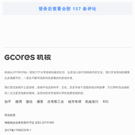
登录后查看全部 137 条评论
机核从2010年开始一直致力于分享游戏玩家的生活，以及深入探讨游戏相关的文化。我们开发原创的播客
以及视频节目，一直在不断寻找民间高质量的内容创作者。
我们坚信游戏不止是游戏，游戏中包含的科学，文化，历史等各个层面的知识和故事，它们同时也会辐射
到二次元甚至电影的领域，这些内容非常值得分享给热爱游戏的您。
知乎
微博
微信
播客
吉考斯工业
核市奇谭
机核发行
RSS
营业执照
增值电信业务经营许可证 京B2-20191060
京ICP备17068232号-1