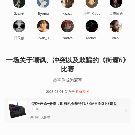
2z秃子
Ryoma
xzzzzb
小五_Klaus
贝壳哈姆
日天嗷
Ryan_D
Nadya
Melos9
yn27
一场关于嘲讽、冲突以及欺骗的《街霸6》
比赛
恭喜你成为冠军
2023-08-04
发布于
机核实况
点赞+评论+分享，即有机会获得TUF GAMING K3键盘
已开奖
共 101 人参与