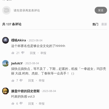
发送
共
137
条
评论
热门
最新
楪暁Akira
・
2023-08-04
这个杯赛名也是够企业文化的了hhhhh
・
21
回复
举报
JwhAtY
・
2023-08-04
搞快点搞快点，等不及了，下期，赶紧的，机核「一拳超女」玛莎秃
丽 大战 村肉、杰娃、丁春秋等一众高手！（）
・
7
回复
举报
膝盖中箭的囧史密斯
・
2023-08-04
约束的快感 vol.3
・
6
回复
举报