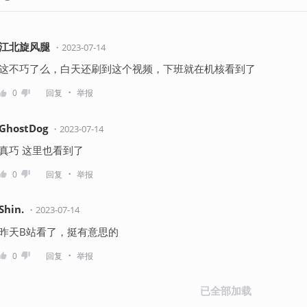
江北旋风腿
・
2023-07-14
这不巧了么，白天还刷到这个视频，下班就在机核看到了
・
0
回复
举报
GhostDog
・
2023-07-14
真巧 这里也看到了
・
0
回复
举报
Shin.
・
2023-07-14
昨天B站看了，挺有意思的
・
0
回复
举报
已全部加载