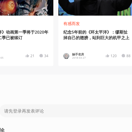
有感而发
》动画第一季将于2020年
纪念5年前的《环太平洋》：缪斯扯
二季已被续订
掉自己的翅膀，站到巨大的机甲之上
触手老房
21
34
120
88
-05
2018-03-27
论