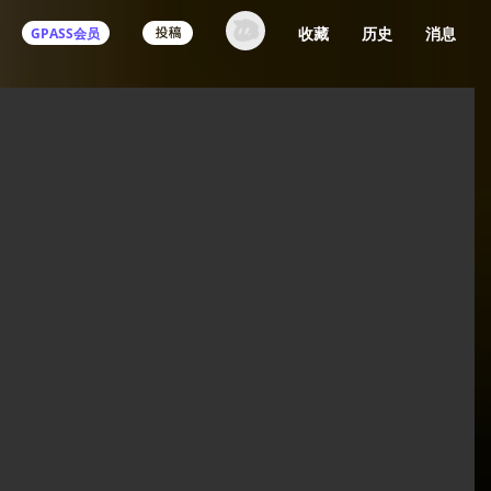
收藏
历史
消息
GPASS会员