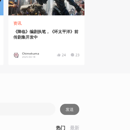
资讯
《降临》编剧执笔，《环太平洋》前
传剧集开发中
Chimekuma
24
23
2025-04-18
发送
热门
最新