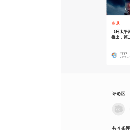
资讯
《环太平洋
推出，第
YT17
2019-07
评论区
共
4
条
评