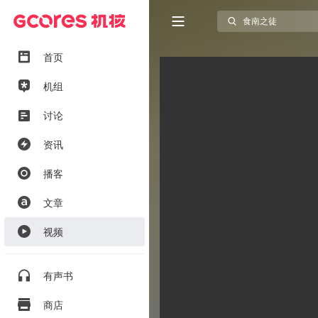
首页
机组
讨论
资讯
播客
文章
视频
有声书
商店