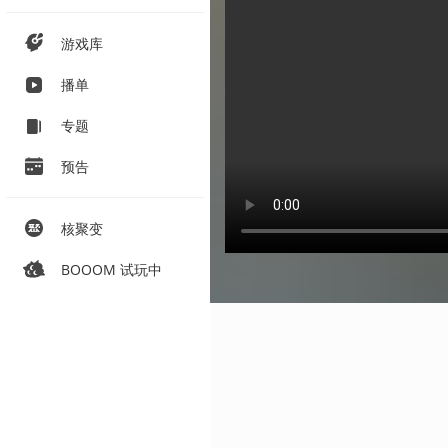
游戏库
播单
专题
预告
核聚变
BOOOM 试玩中