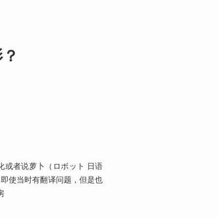
影？
或者说萝卜（ロボット 日语 
，即使当时有翻译问题，但是也
房