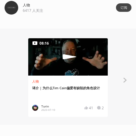
人物
订阅
6417
人关注
08:16
人物
知识挖掘机
译介 | 为什么Tim Cain偏爱有缺陷的角色设计
褪去科技的
义文化意象
Turin
吊睛白
41
2
2023-07-10
2024-11