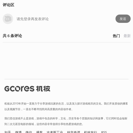
评论区
发送
共
6
条
评论
热门
最新
机核从2010年开始一直致力于分享游戏玩家的生活，以及深入探讨游戏相关的文化。我们开发原创的播客
以及视频节目，一直在不断寻找民间高质量的内容创作者。
我们坚信游戏不止是游戏，游戏中包含的科学，文化，历史等各个层面的知识和故事，它们同时也会辐射
到二次元甚至电影的领域，这些内容非常值得分享给热爱游戏的您。
知乎
微博
微信
播客
吉考斯工业
核市奇谭
机核发行
RSS