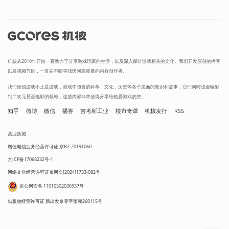
机核从2010年开始一直致力于分享游戏玩家的生活，以及深入探讨游戏相关的文化。我们开发原创的播客
以及视频节目，一直在不断寻找民间高质量的内容创作者。
我们坚信游戏不止是游戏，游戏中包含的科学，文化，历史等各个层面的知识和故事，它们同时也会辐射
到二次元甚至电影的领域，这些内容非常值得分享给热爱游戏的您。
知乎
微博
微信
播客
吉考斯工业
核市奇谭
机核发行
RSS
营业执照
增值电信业务经营许可证 京B2-20191060
京ICP备17068232号-1
网络文化经营许可证京网文[2024]1733-082号
京公网安备 11010502036937号
出版物经营许可证 新出发京零字第朝260115号