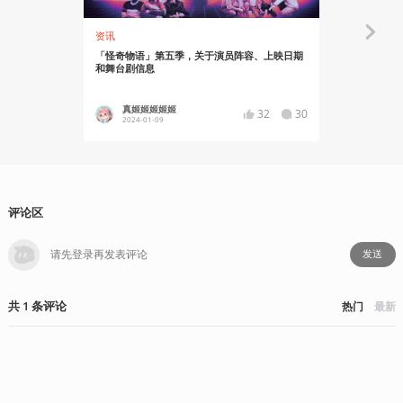
资讯
故事烩
「怪奇物语」第五季，关于演员阵容、上映日期
科幻恐怖丨
和舞台剧信息
真姬姬姬姬姬
埃及光
32
30
2024-01-09
2023-12
评论区
发送
共
1
条
评论
热门
最新