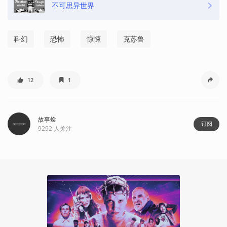
不可思异世界
科幻
恐怖
惊悚
克苏鲁
12
1
故事烩
订阅
9292
人关注