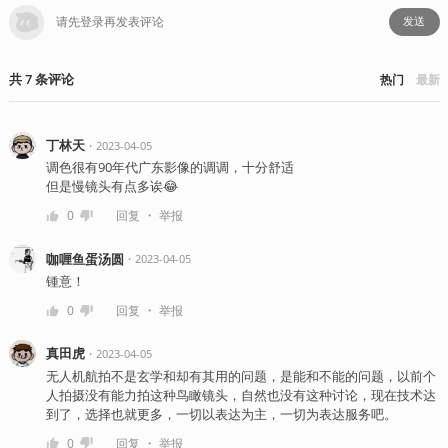
发送
共
7
条
评论
热门
最新
丁林天
・
2023-04-05
调色很有90年代广东影像的调调，十分舒适
但是慢镜头有点多诶😂
・
0
回复
举报
咖喱鱼蛋汤圆
・
2023-04-05
锺意！
・
0
回复
举报
真田虎
・
2023-04-05
无人机航拍不是玄学和却有其用的问题，是能和不能的问题，以前个
人拍摄没有能力拍这种鸟瞰镜头，自然也没有这种讨论，现在技术达
到了，选择也就更多，一切以表达为主，一切为表达服务吧。
・
0
回复
举报