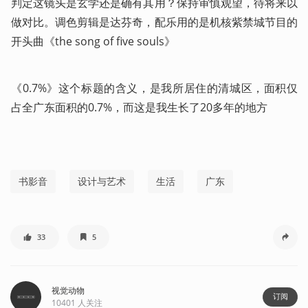
判定这镜头是玄学还是确有其用？保持审慎观望，待将来以
做对比。调色剪辑是达芬奇，配乐用的是机核紫禁城节目的
开头曲《the song of five souls》
《0.7%》这个标题的含义，是我所居住的清城区，面积仅
占全广东面积的0.7%，而这是我生长了20多年的地方
书影音
设计与艺术
生活
广东
33
5
视觉动物
订阅
10401
人关注