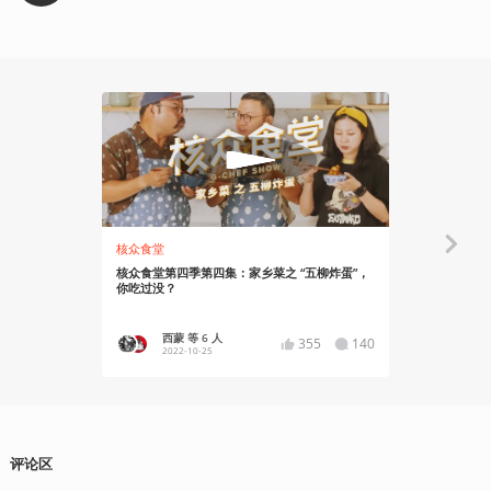
77:22
核众食堂
Gadio Life
核众食堂第四季第四集：家乡菜之 “五柳炸蛋”，
春姑娘一来，我就
你吃过没？
西蒙 等 6 人
雨川
355
140
2022-10-25
2023
评论区