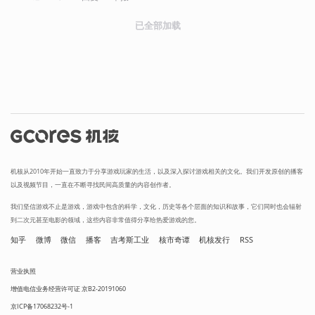
已全部加载
机核从2010年开始一直致力于分享游戏玩家的生活，以及深入探讨游戏相关的文化。我们开发原创的播客
以及视频节目，一直在不断寻找民间高质量的内容创作者。
我们坚信游戏不止是游戏，游戏中包含的科学，文化，历史等各个层面的知识和故事，它们同时也会辐射
到二次元甚至电影的领域，这些内容非常值得分享给热爱游戏的您。
知乎
微博
微信
播客
吉考斯工业
核市奇谭
机核发行
RSS
营业执照
增值电信业务经营许可证 京B2-20191060
京ICP备17068232号-1