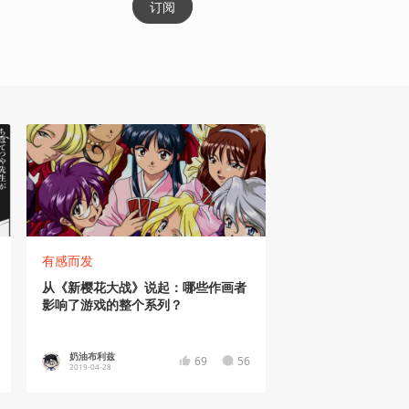
订阅
有感而发
从《新樱花大战》说起：哪些作画者
影响了游戏的整个系列？
奶油布利兹
69
56
2019-04-28