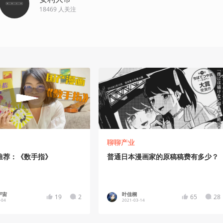
18469
人关注
聊聊产业
推荐：《数手指》
普通日本漫画家的原稿稿费有多少？
宇宙
叶佳桐
19
2
65
28
-04
2021-03-14