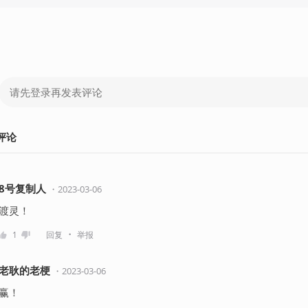
评论
8号复制人
・
2023-03-06
渡灵！
・
1
回复
举报
老耿的老梗
・
2023-03-06
赢！