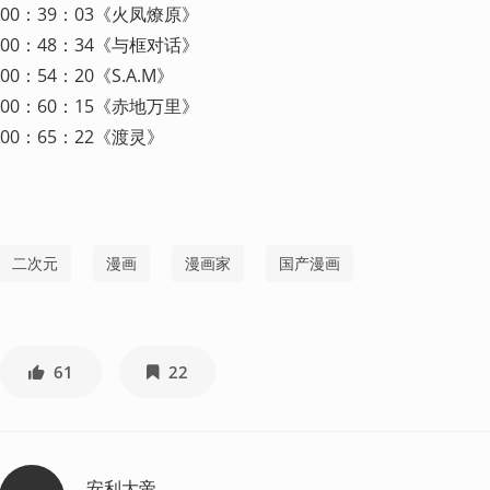
00：39：03《火凤燎原》

00：48：34《与框对话》

00：54：20《S.A.M》

00：60：15《赤地万里》

00：65：22《渡灵》
二次元
漫画
漫画家
国产漫画
61
22
安利大帝