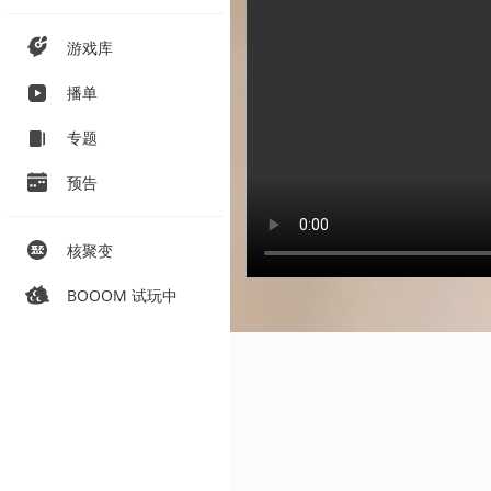
游戏库
播单
专题
预告
核聚变
BOOOM 试玩中