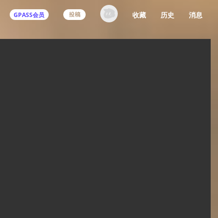
收藏
历史
消息
GPASS会员