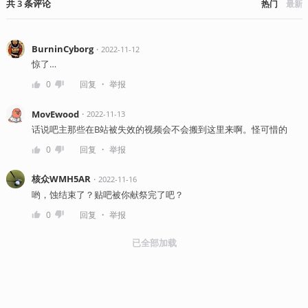
共
3
条
评论
热门
最新
BurninCyborg
・
2022-11-12
惊了…
・
0
回复
举报
MovEwood
・
2022-11-13
话说吧主那些在B站被失效的视频会不会搬到这里来啊。怪可惜的
・
0
回复
举报
核众WMH5AR
・
2022-11-16
哟，蚀结束了？贴吧被你献祭完了吧？
・
0
回复
举报
已全部加载