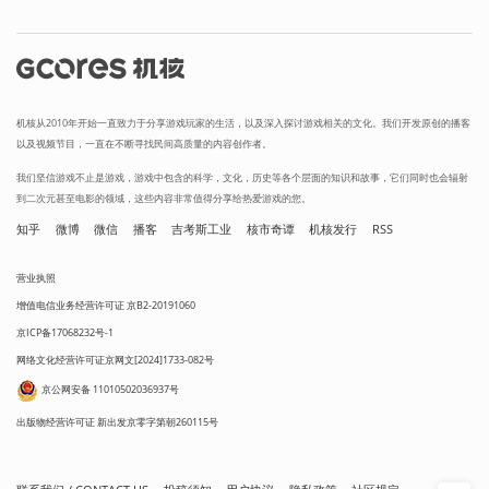
机核从2010年开始一直致力于分享游戏玩家的生活，以及深入探讨游戏相关的文化。我们开发原创的播客
以及视频节目，一直在不断寻找民间高质量的内容创作者。
我们坚信游戏不止是游戏，游戏中包含的科学，文化，历史等各个层面的知识和故事，它们同时也会辐射
到二次元甚至电影的领域，这些内容非常值得分享给热爱游戏的您。
知乎
微博
微信
播客
吉考斯工业
核市奇谭
机核发行
RSS
营业执照
增值电信业务经营许可证 京B2-20191060
京ICP备17068232号-1
网络文化经营许可证京网文[2024]1733-082号
京公网安备 11010502036937号
出版物经营许可证 新出发京零字第朝260115号