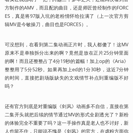
方制作的AMV，而且配的曲目，还是师匠曾经制作的FORC
ES，真是将97版入坑的老粉情怀给拉满了（上一次官方剪
辑MV是今敏操刀，曲目也是FORCES）。
可没想到，在看到第二集动画正片时，我人都傻了！这MV
原来不是单独拆分出来的啊？竟然是放在正片25分钟里面
的啊！而且还整整占了4分19秒的篇幅！加上op的《Aria》
整整用了5分52秒。如果再加上ed的1分30秒，这近7分钟
的时间，直接把剧场版缺失的文戏情节补点到重编版不好
吗？
还有官方到底是对重编版《剑风》动画多不自信，直接在第
二集开头就把后续的情节通过MV的形式全剧透光了？新粉
的体验完全不重要了吗？这一手操作真是老人也不讨好，新
人也留不住，只能说不愧是《剑风》的官方，在虐粉方面你