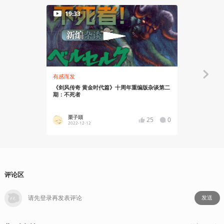
19:33
22:05
有感而发
有感而发
《剑风传奇 黄金时代篇》十周年重编版杂谈第二
《剑风传奇
期：不死者
期：鹰之团
栗子頭
栗子頭
25
0
2022-12-12
2022-10
评论区
发送