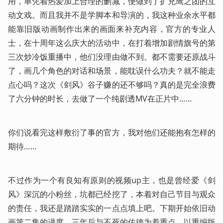
用，单凭着热爱加上合理的删减，便做到了扩充鹰之团的互
动文戏。而且我并不是学脚本和导演的，我这种业余水平都
能靠旧版动画制作出来的画面来补充内容，官方的专业人
士，在十周年这么庆大的活动中，在打着增加剧情旗号的第
三次炒冷饭重播中，他们没理由做不到。都不需要还原战斗
了，画几个角色的对话和场景，能耽误什么功夫？就不能走
点心吗？这次《剑风》谷子赚的还不够吗？真的是完全浪费
了六分钟的时长，去做了一个纯剧透MV在正片中……
你们说看完这样敷衍了事的官方，我对他们还能抱有怎样的
期待……
不过作为一个有良知有原则的视频up主，也是曾经爱《剑
风》深沉的小粉丝，坑都已经挖了，本着对自己节目与观众
的责任，我还是踏踏实实的一点点填上吧。下期开始依旧动
画第二集的进度，三年后与不死的佐德为着重点，以重编版