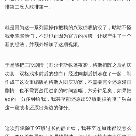
排第二没人敢排第一。
就是因为这一系列骚操作把我的兴致彻底搞没了，咕咕不怪
我要骂骂他们，不过也正因为官方的拉胯，让我产生了一个
新的想法，并额外增加了这期视频。
于是我把三段剧情（哥尔卡斯帐篷夜袭，格斯初阵之后的庆
功宴，双格戏水前后的独白）经过阉割后拼凑在了一起，制
作成了这次重编版的格斯入团庆功宴，不需要完全还原漫画
剧情，也不需要占用过多的时间篇幅，六分钟足矣，如果把
ed的一分多钟给我，我甚至能还原出97版删掉的嘎子独白
这一段或者还原出旁边的部分。
这次剪辑除了97版过长的静止绘，我甚至连加速都没怎么