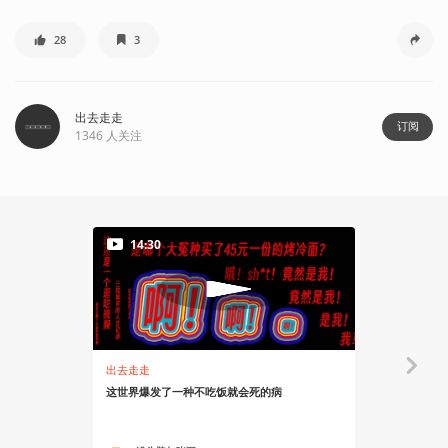
28
3
出去走走
订阅
1346
人关注
14:30
08:14
出去走走
出去走走
这世界爆发了一种不吃饭就会死的病
烤肉拌饭=烤