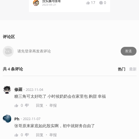
没头脑与张哥
没头脑
17
0
2023-05-21
2023-04
评论区
发送
共
4
条
评论
热门
最新
修羅
・
2022-11-04
糖三角可太好吃了 小时候奶奶会在家里包 齁甜 幸福
・
0
回复
举报
Ph
・
2022-11-07
张哥原来家底如此殷实啊，初中就财务自由了
・
0
回复
举报