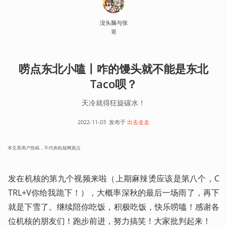
没头脑与张
哥
唠点东北小嗑丨咋的馒头就不能是东北
Taco呗？
天冷就得狂旋碳水！
2022-11-03
发布于
出去走走
本文系用户投稿，不代表机核网观点
发在机核的第九个视频来啦（上期麻辣烫应该是第八个，C
TRL+V你给我跪下！），大概率深秋的最后一场雨了，再下
就是下雪了。继续陪你吃饭，积极吃饭，快乐唠嗑！感谢各
位机核的朋友们！跑步前进，努力搞笑！大家批判起来！