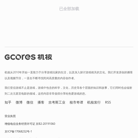
已全部加载
机核从2010年开始一直致力于分享游戏玩家的生活，以及深入探讨游戏相关的文化。我们开发原创的播客
以及视频节目，一直在不断寻找民间高质量的内容创作者。
我们坚信游戏不止是游戏，游戏中包含的科学，文化，历史等各个层面的知识和故事，它们同时也会辐射
到二次元甚至电影的领域，这些内容非常值得分享给热爱游戏的您。
知乎
微博
微信
播客
吉考斯工业
核市奇谭
机核发行
RSS
营业执照
增值电信业务经营许可证 京B2-20191060
京ICP备17068232号-1