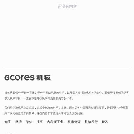
还没有内容
机核从2010年开始一直致力于分享游戏玩家的生活，以及深入探讨游戏相关的文化。我们开发原创的播客
以及视频节目，一直在不断寻找民间高质量的内容创作者。
我们坚信游戏不止是游戏，游戏中包含的科学，文化，历史等各个层面的知识和故事，它们同时也会辐射
到二次元甚至电影的领域，这些内容非常值得分享给热爱游戏的您。
知乎
微博
微信
播客
吉考斯工业
核市奇谭
机核发行
RSS