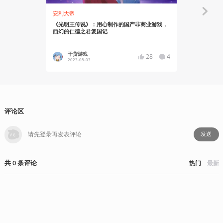
安利大帝
资讯
《光明王传说》：用心制作的国产非商业游戏，
《电器今晚
西幻的仁德之君复国记
挨打的准备
干货游戏
核众Ju
28
4
2023-08-03
2023-01
评论区
发送
共
0
条
评论
热门
最新