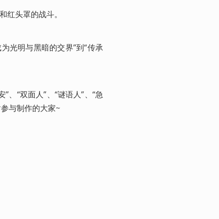
翼和红头罩的战斗。
为光明与黑暗的交界”到“传承
安”、“双面人”、“谜语人”、“急
感谢参与制作的大家~