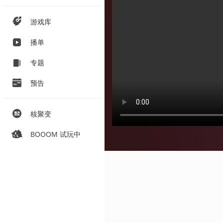
游戏库
播单
专题
预告
核聚变
BOOOM 试玩中