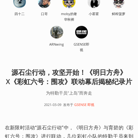
四十二
口哥
moby的奢
小霍霍
鲜榨菠萝
华秋裤
ARNwing
GSENSE即
视
源石尘行动，攻坚开始！《明日方舟》
X《彩虹六号：围攻》联动幕后揭秘纪录片
为特勤干员“上岛”而奔走
2021-03-09
发布于
GSENSE 即视
在新限时活动“源石尘行动”中，《明日方舟》与育碧的《彩
虹六号：围攻》进行联动，几位彩虹小队的特勤干员来到