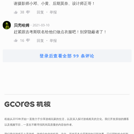
谢摄影师小邓、小黄、后期莫奈、设计师正哥！
・
38
回复
举报
贝壳哈姆
・
2021-03-10
赶紧跟吉考斯联名给他们做点衣服吧！别穿隐蔽者了！
・
16
回复
举报
登录后查看全部 99 条评论
机核从2010年开始一直致力于分享游戏玩家的生活，以及深入探讨游戏相关的文化。我们开发原创的播客
以及视频节目，一直在不断寻找民间高质量的内容创作者。
我们坚信游戏不止是游戏，游戏中包含的科学，文化，历史等各个层面的知识和故事，它们同时也会辐射