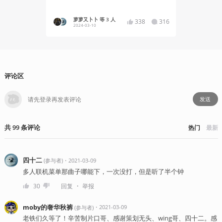
萝萝又卜卜 等 3 人
ARNwi
338
316
2024-03-10
2023-10
评论区
发送
共
99
条
评论
热门
最新
四十二
・
2021-03-09
(
参与者
)
多人联机菜单那曲子哪能下，一次没打，但是听了半个钟
・
30
回复
举报
moby的奢华秋裤
・
2021-03-09
(
参与者
)
老铁们久等了！辛苦制片口哥、感谢策划无头、wing哥、四十二。感