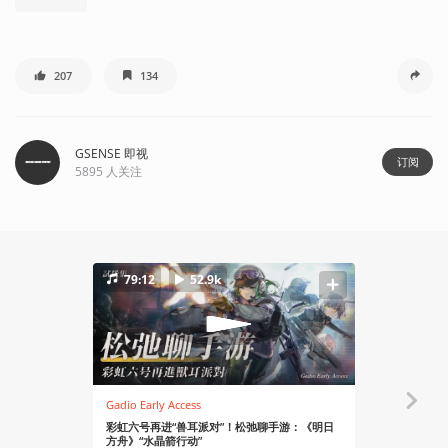
207
134
GSENSE 即视
订阅
5895
人关注
79:12
52.9k
Gadio Early Access
资讯
彩虹六号再进“兽耳派对”！松弛聊手游：《明日
《明日方舟
方舟》“水晶箭行动”
动，FUZE