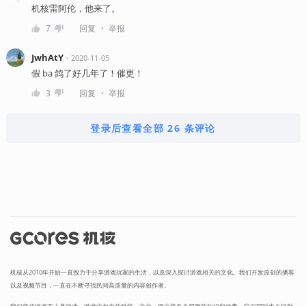
机核雷阿伦，他来了。
・
7
回复
举报
JwhAtY
・
2020-11-05
假 ba 鸽了好几年了！催更！
・
3
回复
举报
登录后查看全部 26 条评论
机核从2010年开始一直致力于分享游戏玩家的生活，以及深入探讨游戏相关的文化。我们开发原创的播客
以及视频节目，一直在不断寻找民间高质量的内容创作者。