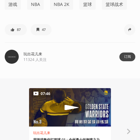
游戏
NBA
NBA 2K
篮球
篮球战术
87
47
玩出花儿来
订阅
11324
人关注
07:46
05:43
玩出花儿来
玩出花儿来
用游戏教你打篮球 03：金州勇士的海啸之力
用游戏教你打