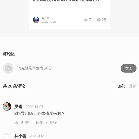
NJBK
NJBK
71
25
2020-12-23
2020-10
评论区
发送
共
26
条
评论
热门
最新
昊崙
・
2020-11-05
B指导咱俩上身体强度来啊？
・
9
回复
举报
林小善
・
2020-11-05