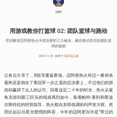
NJBK
用游戏教你打篮球 02: 团队篮球与跑动
尝试解读迈阿密热火冲进决赛的三大秘诀，藏在跑动背后的团队篮
球的秘密
2020-11-05
发布于
玩出花儿来
让各位久等了，B指导重返赛场。迈阿密热火经过一番拼杀
最终还是倒在了离冠军一步之遥的总决赛上，不过他们的拼
劲却赢得了众人的认可。回看这近二十年的时光，热火从鲨
鱼东游到新三巨头的组成再到如今，靠着帕特·莱利和斯波
尔斯特拉的经营指导，热火都在东部低调的闷声发大财。然
而比起以往星光熠熠的阵容，今年的迈阿密兴许是“带过的