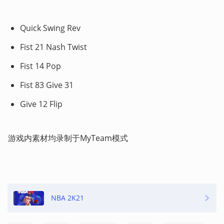
Quick Swing Rev
Fist 21 Nash Twist
Fist 14 Pop
Fist 83 Give 31
Give 12 Flip
游戏内素材均录制于MyTeam模式
NBA 2K21