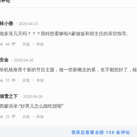
条
评论
林小善
・
2020-04-25
能多沤几天吗？？？我特想看哆啦A蒙做饭和胡主任的亲切指导。
・
86
回复
举报
安金
・
2020-04-26
给机核推荐个新的节目主题，做一些新概念的菜，名字都想好了，核
・
55
回复
举报
倾雪之下
・
2020-04-26
西蒙语录:“好男儿怎么能吃甜呢”
・
25
回复
举报
登录后查看全部 138 条评论