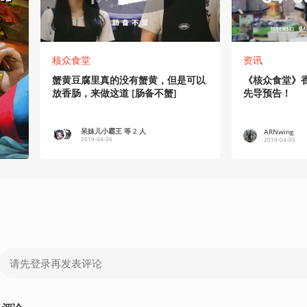
核众食堂
资讯
蟹黄豆腐里真的没有蟹黄，但是可以
《核众食堂》香
放香肠，来做这道 [肠备不蟹]
先导预告！
呆妹儿小霸王 等 2 人
ARNwing
2019-04-06
2019-04-05
124
353