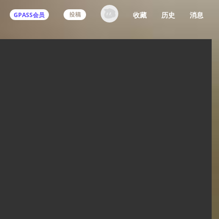
收藏
历史
消息
GPASS会员