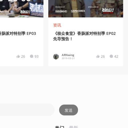
资讯
肠派对特别季 EP03
《核众食堂》香肠派对特别季 EP02
先导预告！
ARNwing
26
93
26
42
2019-03-21
发送