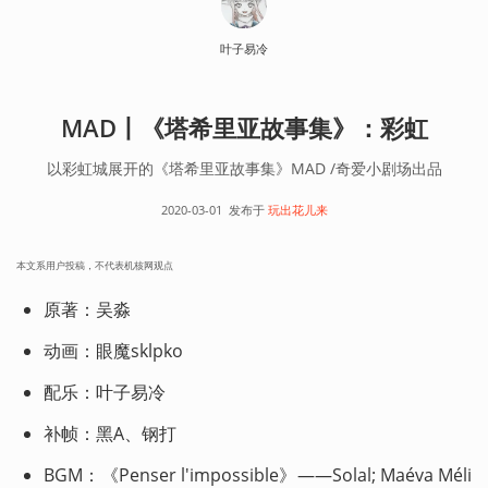
叶子易冷
MAD丨《塔希里亚故事集》：彩虹
以彩虹城展开的《塔希里亚故事集》MAD /奇爱小剧场出品
2020-03-01
发布于
玩出花儿来
本文系用户投稿，不代表机核网观点
原著：吴淼
动画：眼魔sklpko
配乐：叶子易冷
补帧：黑A、钢打
BGM：《Penser l'impossible》——Solal; Maéva Méli