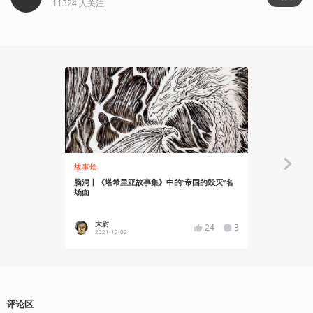
11324
人关注
18:00
故事烩
故事烩
脑洞丨《塔希里亚故事集》中的“帝国的毁灭”名
自制动画丨
场面
大尉
叶子易
24
3
2021-12-02
2020-03
评论区