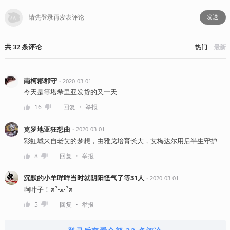
发送
共
32
条
评论
热门
最新
南柯郡郡守
・
2020-03-01
今天是等塔希里亚发货的又一天
・
16
回复
举报
克罗地亚狂想曲
・
2020-03-01
彩虹城来自老艾的梦想，由雅戈培育长大，艾梅达尔用后半生守护
・
8
回复
举报
沉默的小羊咩咩当时就阴阳怪气了等31人
・
2020-03-01
啊叶子！ฅ՞•ﻌ•՞ฅ
・
5
回复
举报