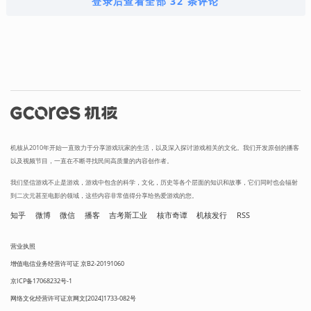
登录后查看全部 32 条评论
机核从2010年开始一直致力于分享游戏玩家的生活，以及深入探讨游戏相关的文化。我们开发原创的播客
以及视频节目，一直在不断寻找民间高质量的内容创作者。
我们坚信游戏不止是游戏，游戏中包含的科学，文化，历史等各个层面的知识和故事，它们同时也会辐射
到二次元甚至电影的领域，这些内容非常值得分享给热爱游戏的您。
知乎
微博
微信
播客
吉考斯工业
核市奇谭
机核发行
RSS
营业执照
增值电信业务经营许可证 京B2-20191060
京ICP备17068232号-1
网络文化经营许可证京网文[2024]1733-082号