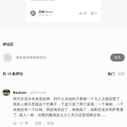
思敏Elanor
只恨今
49
0
2023-08-27
2021-09
评论区
发送
共
19
条
评论
热门
最新
Beaten
・
2019-10-04
因为甘道夫本来是副神，到中土后他的力量被一个凡人之躯囚禁了，
很多人都不想接这个烂摊子，于是只派了两个蓝袍，一个褐袍，一个
灰袍还有一个白袍，两蓝袍失踪了，褐袍疯了，就剩甘道夫和萨鲁曼
了...新人一枚，但看到魔戒这么少人关注还是很难过😫……
・
17
回复
举报