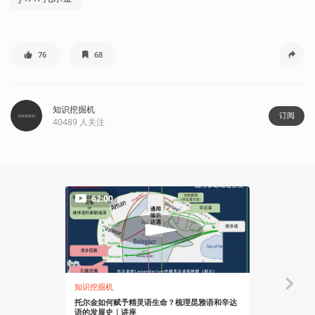
76
68
知识挖掘机
订阅
40489
人关注
62:00
知识挖掘机
知识挖掘机
托尔金如何赋予精灵语生命？梳理昆雅语和辛达
RPG游戏中
语的发展史｜讲座