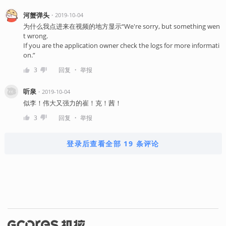
河蟹弹头
・
2019-10-04
为什么我点进来在视频的地方显示“We're sorry, but something wen
t wrong.
If you are the application owner check the logs for more informati
on.”
・
3
回复
举报
听泉
・
2019-10-04
似李！伟大又强力的崔！克！茜！
・
3
回复
举报
登录后查看全部 19 条评论