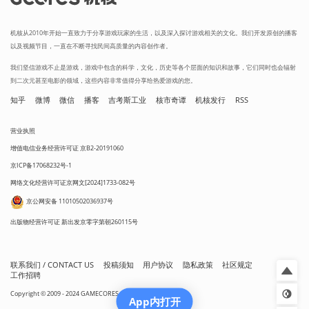
机核从2010年开始一直致力于分享游戏玩家的生活，以及深入探讨游戏相关的文化。我们开发原创的播客
以及视频节目，一直在不断寻找民间高质量的内容创作者。
我们坚信游戏不止是游戏，游戏中包含的科学，文化，历史等各个层面的知识和故事，它们同时也会辐射
到二次元甚至电影的领域，这些内容非常值得分享给热爱游戏的您。
知乎
微博
微信
播客
吉考斯工业
核市奇谭
机核发行
RSS
营业执照
增值电信业务经营许可证 京B2-20191060
京ICP备17068232号-1
网络文化经营许可证京网文[2024]1733-082号
京公网安备 11010502036937号
出版物经营许可证 新出发京零字第朝260115号
联系我们 / CONTACT US
投稿须知
用户协议
隐私政策
社区规定
工作招聘
Copyright © 2009 - 2024 GAMECORES. All Rights Reserved
App内打开