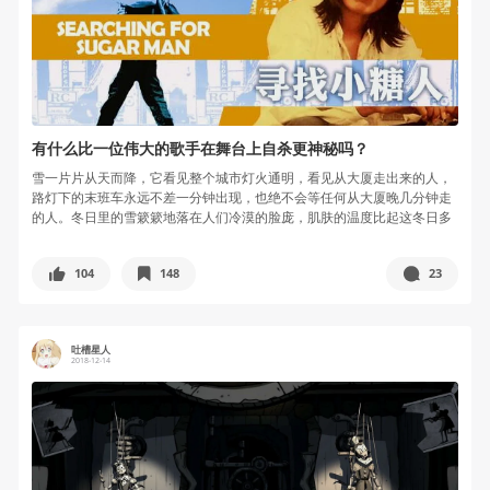
有什么比一位伟大的歌手在舞台上自杀更神秘吗？
雪一片片从天而降，它看见整个城市灯火通明，看见从大厦走出来的人，
路灯下的末班车永远不差一分钟出现，也绝不会等任何从大厦晚几分钟走
的人。冬日里的雪簌簌地落在人们冷漠的脸庞，肌肤的温度比起这冬日多
一分温暖...
104
148
23
吐槽星人
2018-12-14