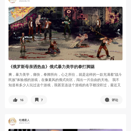
2024-06-19
《俄罗斯母亲洒热血》俄式暴力美学的拳打脚踢
爽，暴力美学，痛快，拳脚所向，心之所往，就是这样的一款充满着“战斗
民族”体验感的游戏，在像素风的俄式街区，闯出一片自由的天地。 我不
知道有多少人玩过这个游戏，我甚至连这个游戏的名字都没听过，最近又
迷上...
16
7
评论
吐槽星人
2023-10-24