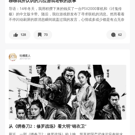
聊聊我所认识的几位游戏老铁的故事
导语：14年冬天，我用积攒下来的钱买了一台PSV2000掌机和《讨鬼传
极》的中文版卡带。随后，我往游戏群发布了寻求联机的消息。然而看着
不停闪动刷屏的群消息瞬间就盖过我的发言，心情或多或少都是有点无奈
的...
128
73
62
吐槽星人
2017-07-31
从《绣春刀2：修罗战场》看大明“锦衣卫”
最近，一部《绣春刀2：修罗战场》的上映，简直把国产武侠片应有的水