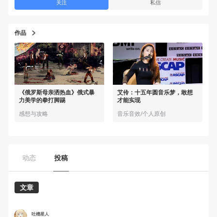
关注
私信
作品
《俄罗斯母亲洒热血》俄式暴
艾伶：十五年圆音乐梦，敢想
力美学的拳打脚踢
才能实现
感想与攻略
音乐音效/个人原创
动态
投稿
文章
吐槽星人