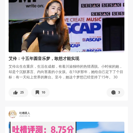
艾伶：十五年圆音乐梦，敢想才能实现
艾伶出生在重庆，生活在成都，有着川渝独特的热情洒脱。小时候的她，
却是个沉默寡言、内向害羞的小女孩。在19岁那年，她给自己定下了个目
标：有一天站上世界的舞台。至今，她这个梦想已经坚持了15年。 30
岁，...
25
10
3
吐槽星人
2020-04-16