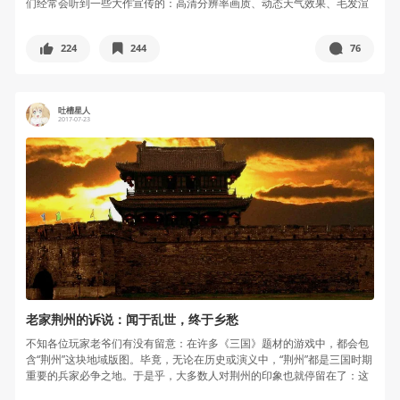
们经常会听到一些大作宣传的：高清分辨率画质、动态天气效果、毛发渲
染技术...
224
244
76
吐槽星人
2017-07-23
老家荆州的诉说：闻于乱世，终于乡愁
不知各位玩家老爷们有没有留意：在许多《三国》题材的游戏中，都会包
含“荆州”这块地域版图。毕竟，无论在历史或演义中，“荆州”都是三国时期
重要的兵家必争之地。于是乎，大多数人对荆州的印象也就停留在了：这
是...