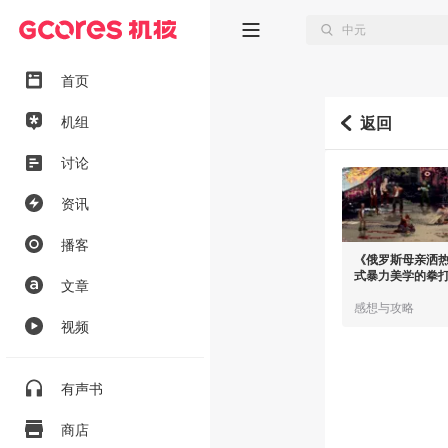
首页
机组
返回
讨论
资讯
播客
《俄罗斯母亲洒
式暴力美学的拳
文章
感想与攻略
视频
有声书
商店