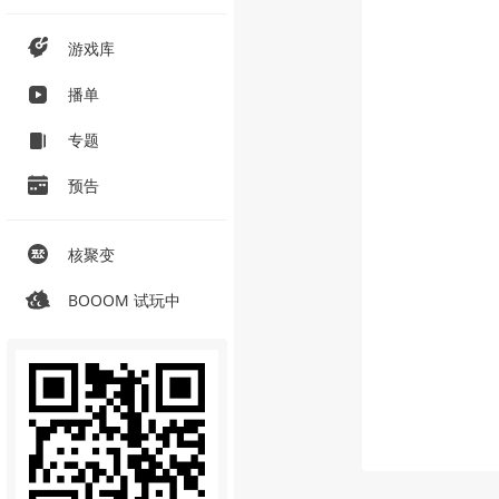
游戏库
播单
专题
预告
核聚变
BOOOM 试玩中