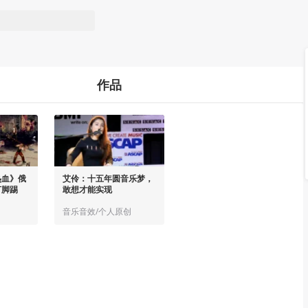
作品
热血》俄
艾伶：十五年圆音乐梦，
打脚踢
敢想才能实现
音乐音效/个人原创