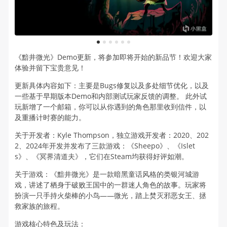
1
2
3
4
5
6
《黯井微光》Demo更新，将参加即将开始的新品节！欢迎大家
体验并留下宝贵意见！
更新具体内容如下：主要是Bugs修复以及多处细节优化，以及
一些基于早期版本Demo和内部测试玩家反馈的调整。 此外试
玩新增了一个邮箱，你可以从你遇到的角色那里收到信件，以
及重播计时赛的能力。
关于开发者：Kyle Thompson，独立游戏开发者：2020、202
2、2024年开发并发布了三款游戏：《Sheepo》、《Islet
s》、《冥界清道夫》，它们在Steam均获得好评如潮。
关于游戏：《黯井微光》是一款暗黑童话风格的类银河城游
戏，讲述了栖身于破败王国中的一群迷人角色的故事。玩家将
扮演一只手持火柴棒的小鸟——微光，踏上焚灭邪恶女王、拯
救家族的旅程。
游戏核心特色及玩法：