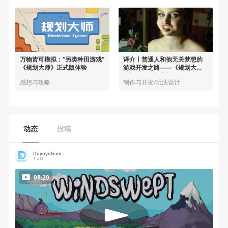
万物皆可模拟：“另类种田游戏”
译介丨普通人和他无关梦想的
《规划大师》正式版体验
游戏开发之路——《规划大
师》开发日记合集
感想与攻略
制作与开发/玩法设计
动态
投稿
DoyoyoGam...
4 天前
08:20