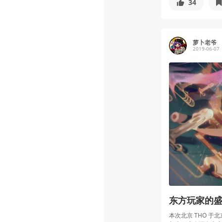
34
萝卜老爷
2019-06-07
东方玩家的盛
本次北京 THO 于