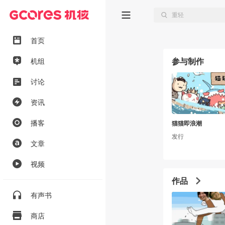
首页
参与制作
机组
讨论
资讯
播客
猫猫即浪潮
发行
文章
视频
作品
有声书
商店