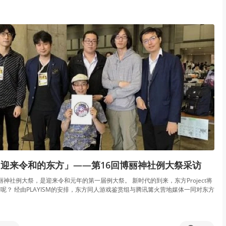
迎来令和的东方」——第16回博丽神社例大祭采访
博丽神社例大祭，是迎来令和元年的第一届例大祭。 新时代的到来，东方Project将
呢？ 经由PLAYISM的安排，东方同人游戏鉴赏组与腾讯篝火营地媒体一同对东方