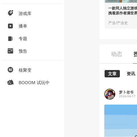
一款同人独立游
游戏库
拽着原作者满世
玩的
产业/产业史
播单
专题
预告
动态
核聚变
文章
资讯
BOOOM 试玩中
萝卜老爷
2024-04-17