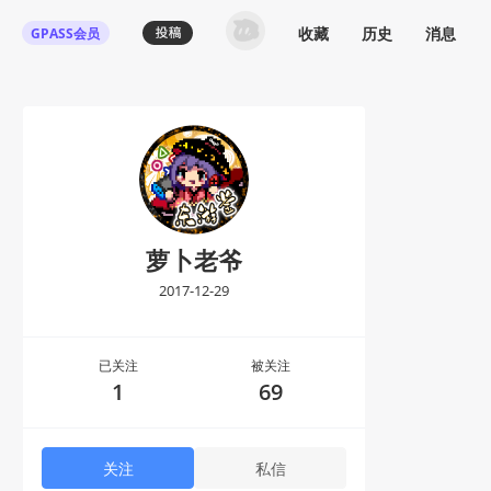
收藏
历史
消息
GPASS会员
登录机核你可以：
下载收藏播客节目
多端历史播放同步
发布内容动态/评论
关注喜欢的创作者
登录 / 注册
萝卜老爷
2017-12-29
已关注
被关注
1
69
关注
私信