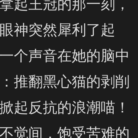
拿起王冠的那一刻，
眼神突然犀利了起
一个声音在她的脑中
：推翻黑心猫的剥削
掀起反抗的浪潮喵！
不觉间，饱受苦难的