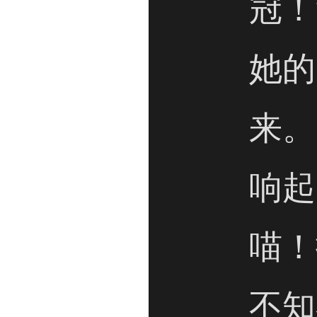
冠！
她的
来。
响起
喵！
不知