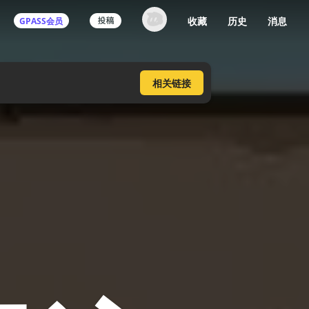
收藏
历史
消息
GPASS会员
登录机核你可以：
相关
链接
下载收藏播客节目
多端历史播放同步
发布内容动态/评论
关注喜欢的创作者
登录 / 注册