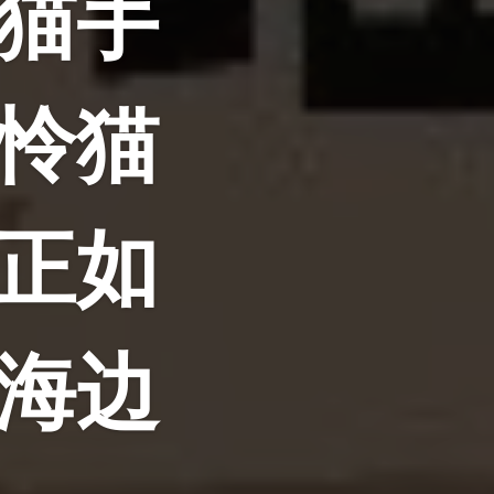
猫手
怜猫
正如
海边