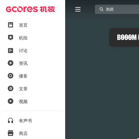
首页
机组
讨论
资讯
播客
文章
视频
有声书
商店