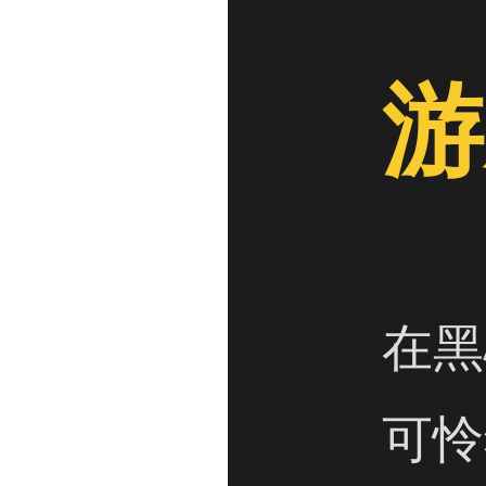
游
在黑
可怜