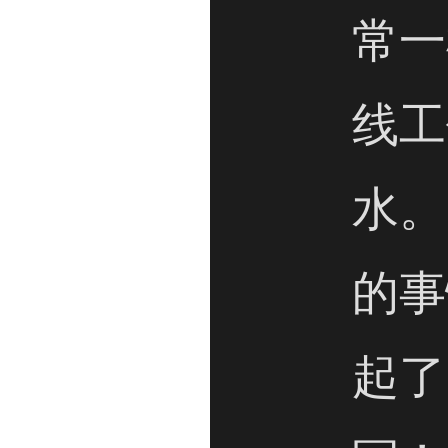
常一
线工
水。
的事
起了