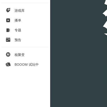
游戏库
播单
专题
预告
核聚变
BOOOM 试玩中