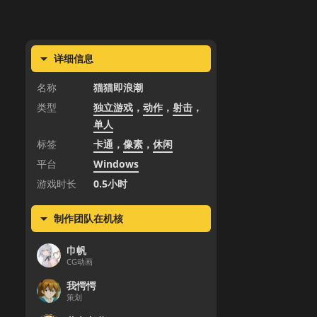
详细信息
名称
猫猫即浪潮
类型
独立游戏
，
动作
，
射击
，
单人
标签
卡通
，
像素
，
休闲
平台
Windows
游戏时长
0.5小时
制作团队在机核
巾帆
CG动画
我愕愕
策划