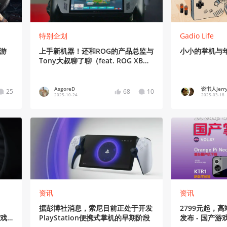
特别企划
Gadio Life
机游
上手新机器！还和ROG的产品总监与
小小的掌机与
Tony大叔聊了聊（feat. ROG XBOX
掌机X）
AsgoreD
说书人Jerry
25
68
10
2025-10-24
2025-03-18
资讯
资讯
据彭博社消息，索尼目前正处于开发
2799元起，
游戏
PlayStation便携式掌机的早期阶段
发布 - 国产游