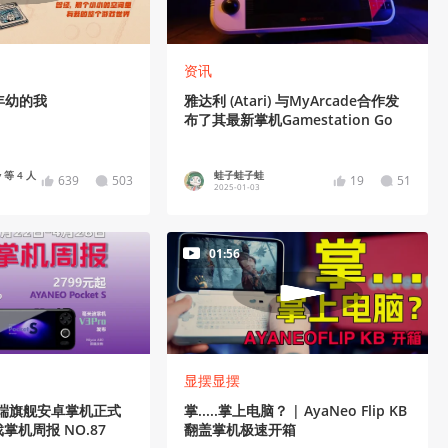
资讯
年幼的我
雅达利 (Atari) 与MyArcade合作发
布了其最新掌机Gamestation Go
 等 4 人
蛙子蛙子蛙
639
503
19
51
2025-01-03
01:56
显摆显摆
高端旗舰安卓掌机正式
掌.....掌上电脑？ | AyaNeo Flip KB
戏掌机周报 NO.87
翻盖掌机极速开箱