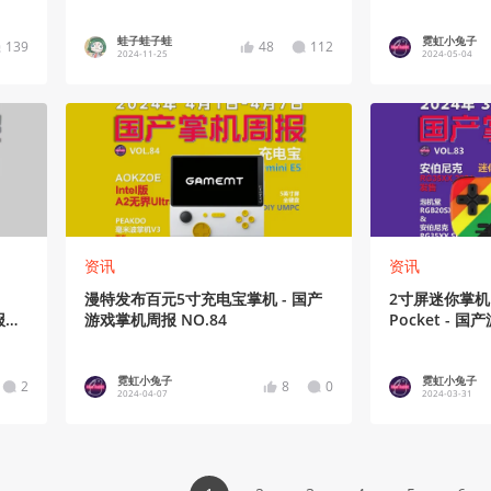
蛙子蛙子蛙
霓虹小兔子
139
48
112
2024-11-25
2024-05-04
资讯
资讯
漫特发布百元5寸充电宝掌机 - 国产
2寸屏迷你掌机，
报
游戏掌机周报 NO.84
Pocket - 
霓虹小兔子
霓虹小兔子
2
8
0
2024-04-07
2024-03-31