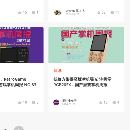
xzzzzb 等 3 人
15
1
63
11
2024-04-17
资讯
RetroGame
低价方形屏竖版掌机曝光 泡机堂
国产游戏掌机周报 NO.83
RGB20SX - 国产游戏掌机周报
NO.78
霓虹小兔子
10
0
16
4
2024-02-29