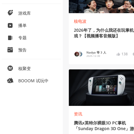
游戏库
核电波
播单
2026年了，为什么我还在玩掌
戏？【视频播客音频版】
专题
预告
Nadya 等 3 人
138
2025-12-30
核聚变
BOOOM 试玩中
资讯
腾讯x英特尔裸眼3D PC掌机
「Sunday Dragon 3D One」