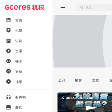
首页
机组
讨论
资讯
播客
文章
全部
播客
文章
视频
有声书
48:32
17.4k
商店