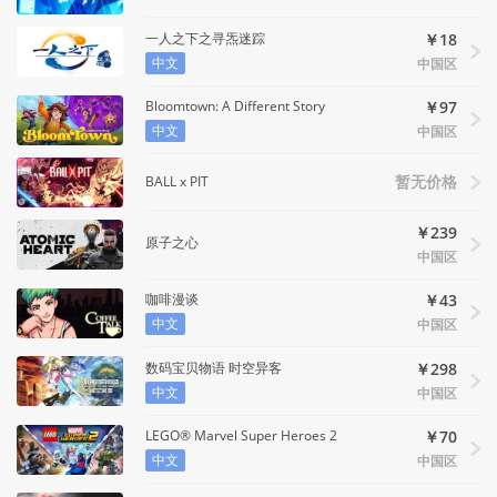
一人之下之寻炁迷踪
￥18
中文
中国区
Bloomtown: A Different Story
￥97
中文
中国区
BALL x PIT
暂无价格
￥239
原子之心
中国区
咖啡漫谈
￥43
中文
中国区
数码宝贝物语 时空异客
￥298
中文
中国区
LEGO® Marvel Super Heroes 2
￥70
中文
中国区