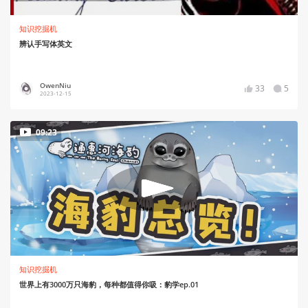
知识挖掘机
辨认手写体英文
OwenNiu
33
5
2023-12-15
09:23
知识挖掘机
世界上有3000万只海豹，每种都值得你吸：豹学ep.01