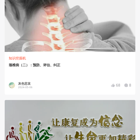
知识挖掘机
颈椎病（二）：预防、评估、纠正
灰色悲哀
68
8
2024-05-06