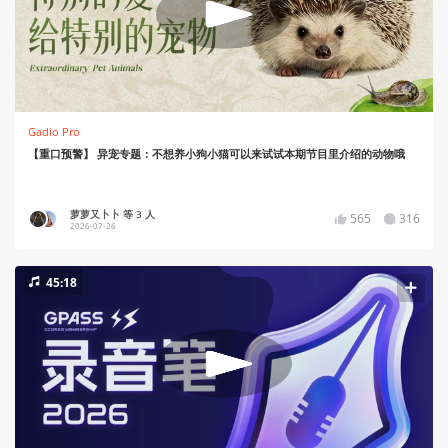
Gadio Pro
【重口预警】 异宠专题：不想养小狗小猫可以来试试本期节目里介绍的动物哦
萝萝又卜卜 等 3 人
565
316
2026-07-26
45:18