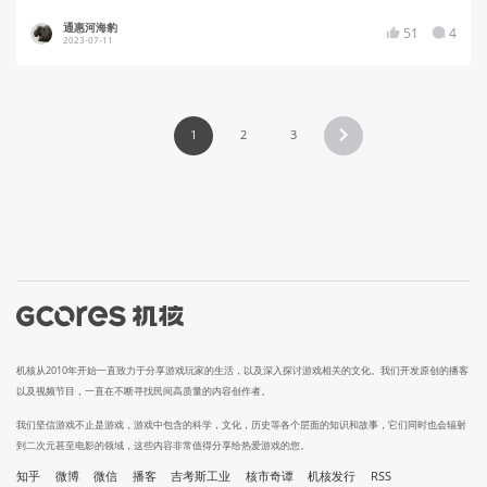
通惠河海豹
51
4
2023-07-11
1
2
3
机核从2010年开始一直致力于分享游戏玩家的生活，以及深入探讨游戏相关的文化。我们开发原创的播客
以及视频节目，一直在不断寻找民间高质量的内容创作者。
我们坚信游戏不止是游戏，游戏中包含的科学，文化，历史等各个层面的知识和故事，它们同时也会辐射
到二次元甚至电影的领域，这些内容非常值得分享给热爱游戏的您。
知乎
微博
微信
播客
吉考斯工业
核市奇谭
机核发行
RSS