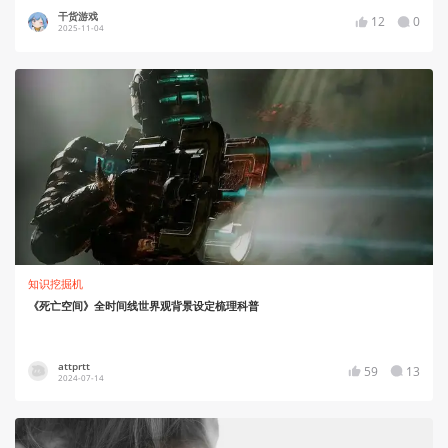
干货游戏
12
0
2025-11-04
知识挖掘机
《死亡空间》全时间线世界观背景设定梳理科普
attprtt
59
13
2024-07-14