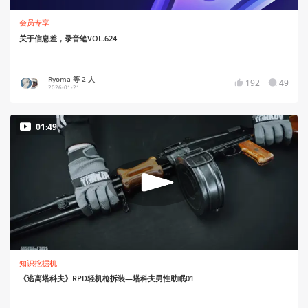
会员专享
关于信息差，录音笔VOL.624
Ryoma 等 2 人
192
49
2026-01-21
01:49
知识挖掘机
《逃离塔科夫》RPD轻机枪拆装—塔科夫男性助眠01