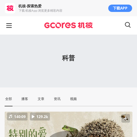
机核-探索热爱
下载APP
下载 机核App 浏览更多精彩内容
科普
全部
播客
文章
资讯
视频
140:09
129.2k