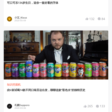
可口可乐134岁生日，送你一套好看的字体
小五_Klaus
132
84
2020-05-09
知识挖掘机
由V叔试喝14款不同口味芬达出发，聊聊这款“彩色水”的独特历史
札幌Sapporo
265
133
2020-03-06