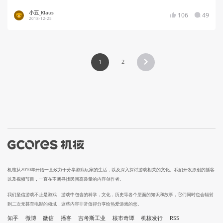
小五_Klaus
106
49
2018-12-25
1
2
机核从2010年开始一直致力于分享游戏玩家的生活，以及深入探讨游戏相关的文化。我们开发原创的播客
以及视频节目，一直在不断寻找民间高质量的内容创作者。
我们坚信游戏不止是游戏，游戏中包含的科学，文化，历史等各个层面的知识和故事，它们同时也会辐射
到二次元甚至电影的领域，这些内容非常值得分享给热爱游戏的您。
知乎
微博
微信
播客
吉考斯工业
核市奇谭
机核发行
RSS