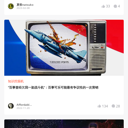
夏祭natsuko
33
4
2023-02-08
知识挖掘机
“百事曾经欠我一架战斗机”：百事可乐可能最有争议性的一次营销
Affordabl...
134
28
2022-11-20