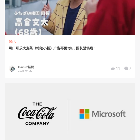
资讯
可口可乐大麦茶《蜡笔小新》广告再更2集，园长登场啦！
Darlin'菈妮
11
7
2025-04-22