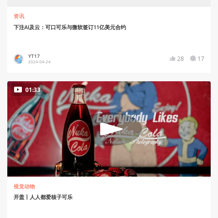
资讯
下注AI及云：可口可乐与微软签订11亿美元合约
YT17
28
17
2024-04-24
01:33
视觉动物
开盖丨人人都爱核子可乐