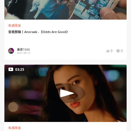
有感而发
音画剪辑丨Anoraak -《Odds Are Good》
暴君7200
9
0
2021-08-15
03:25
有感而发