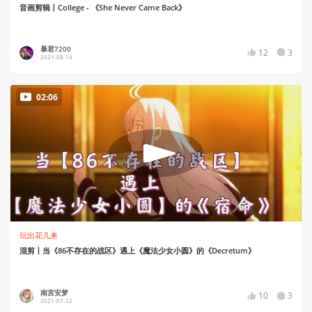
音画剪辑丨College - 《She Never Came Back》
暴君7200
12
3
2021-08-14
02:06
玩出花儿来
混剪丨当《86不存在的战区》遇上《魔法少女小圆》的《Decretum》
南宫安梦
10
3
2021-07-22