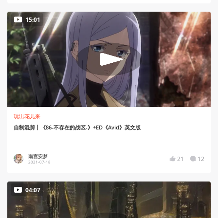
15:01
玩出花儿来
自制混剪丨《86-不存在的战区-》+ED《Avid》英文版
南宫安梦
21
12
2021-07-18
04:07