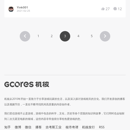
Yink001
27
12
2021-02-25
1
2
3
4
5
机核从2010年开始一直致力于分享游戏玩家的生活，以及深入探讨游戏相关的文化。我们开发原创的播客
以及视频节目，一直在不断寻找民间高质量的内容创作者。
我们坚信游戏不止是游戏，游戏中包含的科学，文化，历史等各个层面的知识和故事，它们同时也会辐射
到二次元甚至电影的领域，这些内容非常值得分享给热爱游戏的您。
知乎
微博
微信
播客
吉考斯工业
核市奇谭
机核发行
RSS