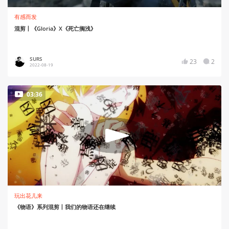
有感而发
混剪丨《Gloria》X《死亡搁浅》
SURS
23
2
2022-08-19
03:36
玩出花儿来
《物语》系列混剪丨我们的物语还在继续