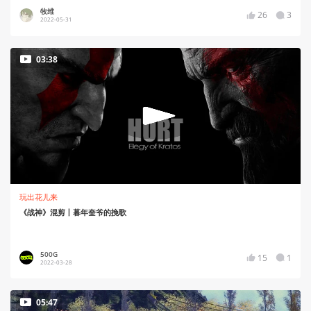
牧维
26
3
2022-05-31
03:38
玩出花儿来
《战神》混剪丨暮年奎爷的挽歌
500G
15
1
2022-03-28
05:47