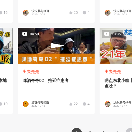
没头脑与张哥
没头脑与张哥
16
20
4
2022-10-26
2022-10-22
04:59
13:35
出去走走
出去走走
本地
啤酒夸夸02丨拖延症患者
唠点东北小嗑丨
点啥？
游魂何时出院
没头脑与张哥
10
22
4
2022-10-18
2022-10-17