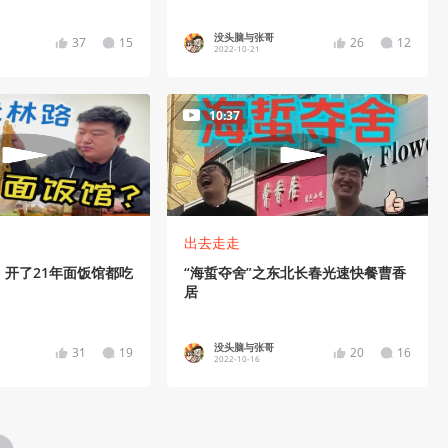
没头脑与张哥
37
15
26
12
2022-10-21
10:37
出去走走
开了21年面饭馆都吃
“海蜇夺舍”之东北长春光速快餐曹香
居
没头脑与张哥
31
19
20
16
2022-10-16