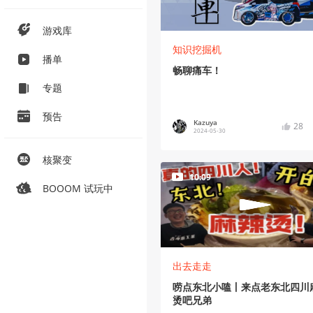
游戏库
知识挖掘机
播单
畅聊痛车！
专题
预告
Kazuya
28
2024-05-30
核聚变
10:09
BOOOM 试玩中
出去走走
唠点东北小嗑丨来点老东北四川
烫吧兄弟