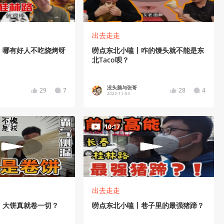
出去走走
丨哪有好人不吃烧烤呀
唠点东北小嗑丨咋的馒头就不能是东
北Taco呗？
没头脑与张哥
29
7
28
4
2022-11-03
10:17
出去走走
丨大饼真就卷一切？
唠点东北小嗑丨巷子里的最强猪蹄？