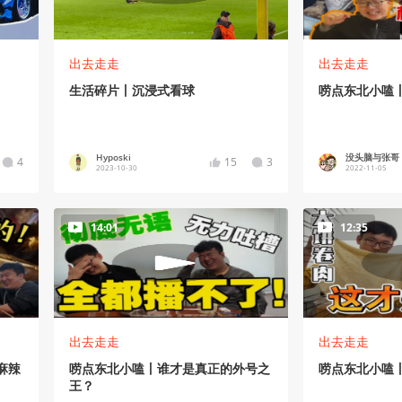
出去走走
出去走走
生活碎片丨沉浸式看球
唠点东北小嗑
Hyposki
没头脑与张哥
4
15
3
2023-10-30
2022-11-05
14:01
12:35
出去走走
出去走走
麻辣
唠点东北小嗑丨谁才是真正的外号之
唠点东北小嗑
王？