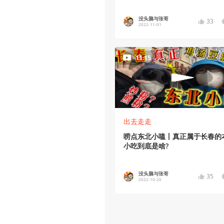
没头脑与张哥
33
2022-11-01
11:15
出去走走
唠点东北小嗑丨真正属于长春的
小吃到底是啥?
没头脑与张哥
35
2022-10-20