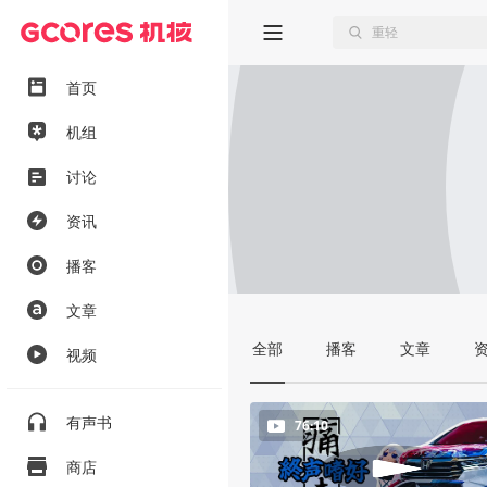
首页
机组
讨论
资讯
播客
文章
全部
播客
文章
视频
有声书
76:10
商店