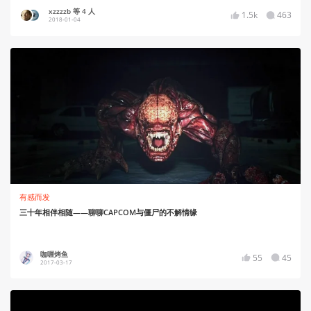
xzzzzb 等 4 人
1.5k
463
2018-01-04
有感而发
三十年相伴相随——聊聊CAPCOM与僵尸的不解情缘
咖喱烤鱼
55
45
2017-03-17