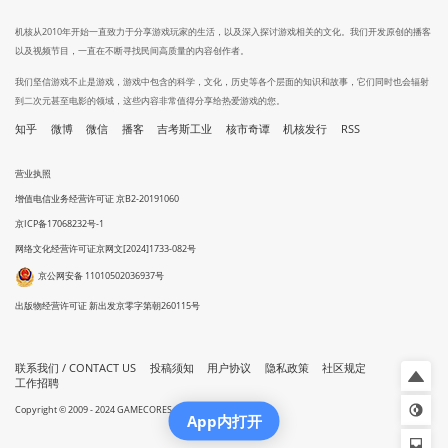
机核从2010年开始一直致力于分享游戏玩家的生活，以及深入探讨游戏相关的文化。我们开发原创的播客
以及视频节目，一直在不断寻找民间高质量的内容创作者。
我们坚信游戏不止是游戏，游戏中包含的科学，文化，历史等各个层面的知识和故事，它们同时也会辐射
到二次元甚至电影的领域，这些内容非常值得分享给热爱游戏的您。
知乎
微博
微信
播客
吉考斯工业
核市奇谭
机核发行
RSS
营业执照
增值电信业务经营许可证 京B2-20191060
京ICP备17068232号-1
网络文化经营许可证京网文[2024]1733-082号
京公网安备 11010502036937号
出版物经营许可证 新出发京零字第朝260115号
联系我们 / CONTACT US
投稿须知
用户协议
隐私政策
社区规定
工作招聘
Copyright © 2009 - 2024 GAMECORES. All Rights Reserved
App内打开