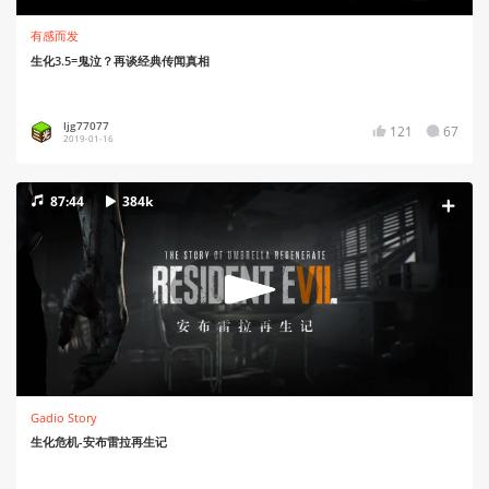
有感而发
生化3.5=鬼泣？再谈经典传闻真相
ljg77077
121
67
2019-01-16
87:44
384k
Gadio Story
生化危机-安布雷拉再生记