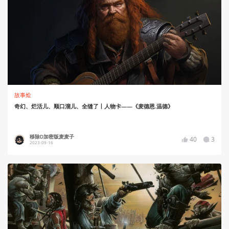
故事烩
奇幻、烂活儿、顺口溜儿、全缝了丨人物卡——《麦德恩.温德》
移除D加密版麦麦子
40
3
2023-09-16