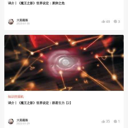
译介丨《魔王之影》世界设定：累卵之危
大葱蘸酱
49
3
2023-01-30
知识挖掘机
译介丨《魔王之影》世界设定：群星引力【2】
大葱蘸酱
35
1
2023-01-29