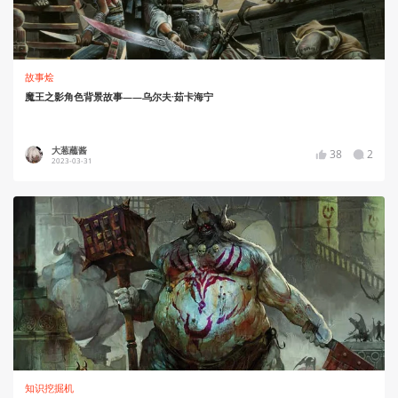
故事烩
魔王之影角色背景故事——乌尔夫·茹卡海宁
大葱蘸酱
38
2
2023-03-31
知识挖掘机