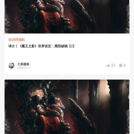
知识挖掘机
译介丨《魔王之影》世界设定：黑阳破晓【2】
大葱蘸酱
33
0
2024-01-11