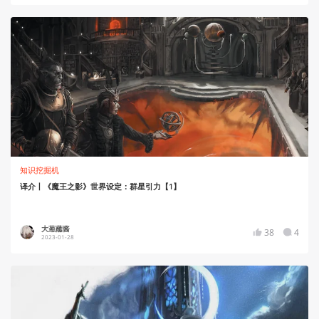
知识挖掘机
译介丨《魔王之影》世界设定：群星引力【1】
大葱蘸酱
38
4
2023-01-28