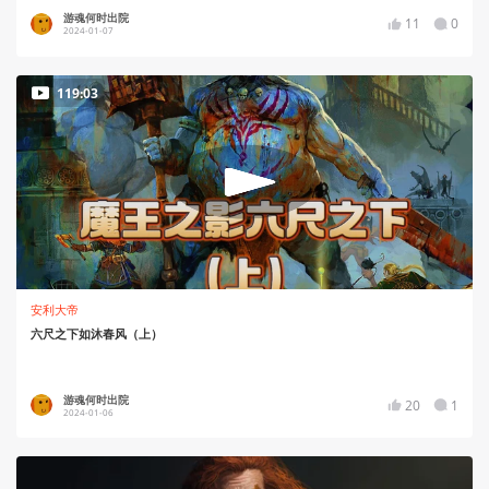
游魂何时出院
11
0
2024-01-07
119:03
安利大帝
六尺之下如沐春风（上）
游魂何时出院
20
1
2024-01-06