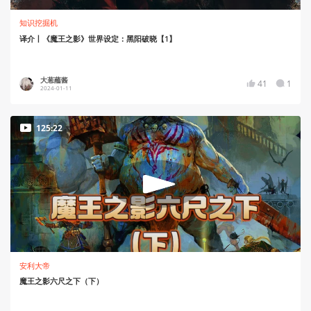
知识挖掘机
译介丨《魔王之影》世界设定：黑阳破晓【1】
大葱蘸酱
41
1
2024-01-11
125:22
安利大帝
魔王之影六尺之下（下）