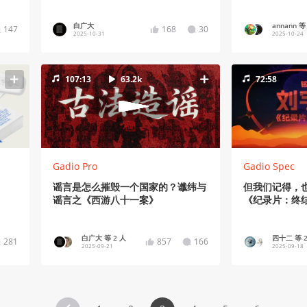
VOL.567
白广大
annann 等
147
168
30
2025-10-31
2025-10-24
107:13
63.2k
72:58
Gadio Pro
Gadio Spec
谣言是怎么摧毁一个国家的？谶纬与
但我们记得，
谣言之《西游八十一案》
《纪录片：终
白广大 等 2 人
四十二 等 2
281
857
166
2025-09-21
2025-09-18