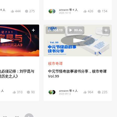
 4 人
annann 等 4 人
444
275
426
154
2025-10-10
108:19
80.4k
核市奇谭
也必须记得：刘宇昆与
中元节怪奇故事读书分享，核市奇谭
结历史之人》
Vol.99
 人
annann 等 4 人
310
90
964
235
2025-09-12