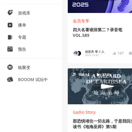
游戏库
会员专享
播单
四大名著谁排第二？录音笔
VOL.589
专题
预告
柏亚舟 等 3 人
187
2025-12-02
核聚变
108:14
37.5k
BOOOM 试玩中
Gadio Story
那恐惧堵住一切去路，于是我回
读书《地海巫师》第5期