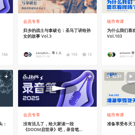
会员专享
核市奇谭
归乡的战士与拿破仑：圣马丁讲给孙
为什么我们喜
女的故事 Vol.3
Vol.103
Lazzykin... 等 2 人
annann 等
166
193
13
2025-11-10
2025-11-07
19:46
82:51
会员专享
核市奇谭
头：
没有活儿了，给大家读一段
准备享受冬天了，
《DOOM启世录》吧，录音笔