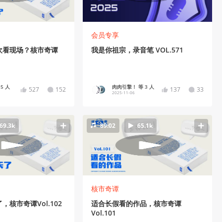
会员专享
欢看现场？核市奇谭
我是你祖宗，录音笔 VOL.571
 5 人
肉肉引擎！ 等 3 人
527
152
137
33
2025-11-06
69.3k
89:02
65.1k
核市奇谭
核市奇谭Vol.102
适合长假看的作品，核市奇谭
Vol.101