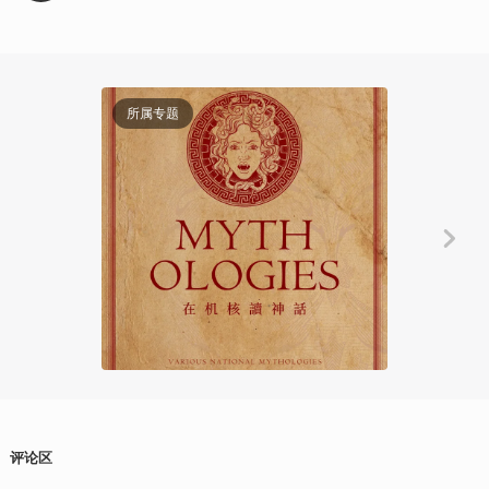
81:46
所属专题
Gadio Story
复仇是一杯苦
爱尔兰篇
四十
2025
评论区