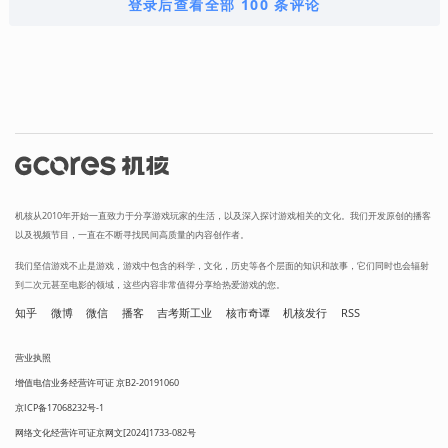
登录后查看全部 100 条评论
机核从2010年开始一直致力于分享游戏玩家的生活，以及深入探讨游戏相关的文化。我们开发原创的播客
以及视频节目，一直在不断寻找民间高质量的内容创作者。
我们坚信游戏不止是游戏，游戏中包含的科学，文化，历史等各个层面的知识和故事，它们同时也会辐射
到二次元甚至电影的领域，这些内容非常值得分享给热爱游戏的您。
知乎
微博
微信
播客
吉考斯工业
核市奇谭
机核发行
RSS
营业执照
增值电信业务经营许可证 京B2-20191060
京ICP备17068232号-1
网络文化经营许可证京网文[2024]1733-082号