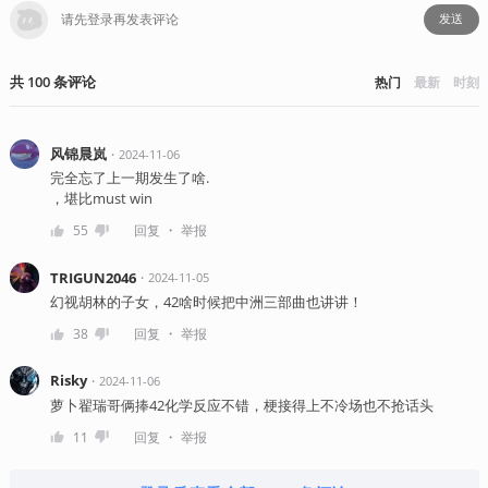
发送
共
100
条
评论
热门
最新
时刻
风锦晨岚
・
2024-11-06
完全忘了上一期发生了啥.
，堪比must win
・
55
回复
举报
TRIGUN2046
・
2024-11-05
幻视胡林的子女，42啥时候把中洲三部曲也讲讲！
・
38
回复
举报
Risky
・
2024-11-06
萝卜翟瑞哥俩捧42化学反应不错，梗接得上不冷场也不抢话头
・
11
回复
举报