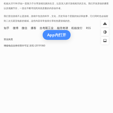
机核从2010年开始一直致力于分享游戏玩家的生活，以及深入探讨游戏相关的文化。我们开发原创的播客
以及视频节目，一直在不断寻找民间高质量的内容创作者。
我们坚信游戏不止是游戏，游戏中包含的科学，文化，历史等各个层面的知识和故事，它们同时也会辐射
到二次元甚至电影的领域，这些内容非常值得分享给热爱游戏的您。
知乎
微博
微信
播客
吉考斯工业
核市奇谭
机核发行
RSS
App内打开
营业执照
增值电信业务经营许可证 京B2-20191060
京ICP备17068232号-1
网络文化经营许可证京网文[2024]1733-082号
京公网安备 11010502036937号
出版物经营许可证 新出发京零字第朝260115号
联系我们 / CONTACT US
投稿须知
用户协议
隐私政策
社区规定
工作招聘
Copyright © 2009 - 2024 GAMECORES. All Rights Reserved