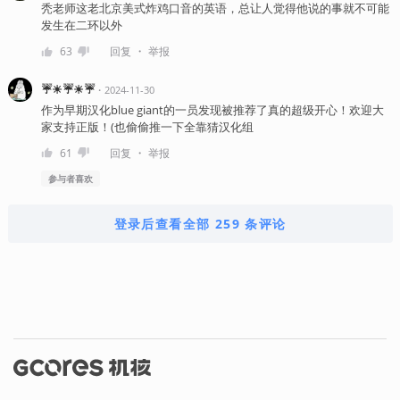
秃老师这老北京美式炸鸡口音的英语，总让人觉得他说的事就不可能
发生在二环以外
・
63
回复
举报
☔☀☔☀☔
・
2024-11-30
作为早期汉化blue giant的一员发现被推荐了真的超级开心！欢迎大
家支持正版！(也偷偷推一下全靠猜汉化组
・
61
回复
举报
参与者
喜欢
登录后查看全部 259 条评论