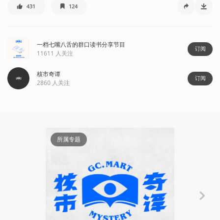
431
124
一档七嘴八舌的群口读书分享节目
订阅
11611
人关注
核市奇谭
订阅
2860
人关注
所属专题
人物
译介丨小岛秀