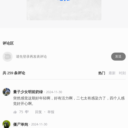
李映道
2022-04
评论区
发送
共
259
条
评论
热门
最新
时刻
量子少女明前奶绿
・
2024-11-30
突然感觉这期好年轻啊，好有活力啊，二七太有感染力了，四个人感
觉好开心啊。
・
75
回复
举报
僵尸单炖
・
2024-11-30