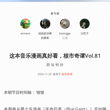
参与者
annann
搞搞是凉爽
bazingga
2z秃子
的夏夜
二七
这本音乐漫画真好看，核市奇谭Vol.81
爵 味 鸭 脖
2024-11-29
发布于
核市奇谭
本期节目时间轴： 雏雏
本期将从爵士乐漫画《蓝色巨星（Blue Gaint）》开始聊