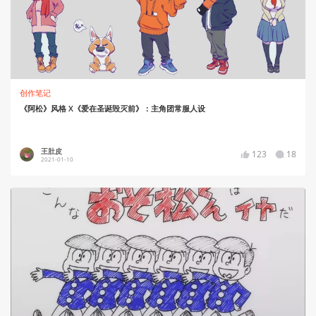
创作笔记
《阿松》风格 X《爱在圣诞毁灭前》：主角团常服人设
王肚皮
123
18
2021-01-10