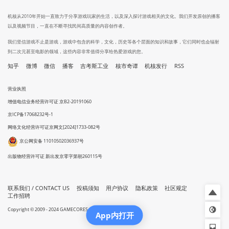
机核从2010年开始一直致力于分享游戏玩家的生活，以及深入探讨游戏相关的文化。我们开发原创的播客
以及视频节目，一直在不断寻找民间高质量的内容创作者。
我们坚信游戏不止是游戏，游戏中包含的科学，文化，历史等各个层面的知识和故事，它们同时也会辐射
到二次元甚至电影的领域，这些内容非常值得分享给热爱游戏的您。
知乎
微博
微信
播客
吉考斯工业
核市奇谭
机核发行
RSS
营业执照
增值电信业务经营许可证 京B2-20191060
京ICP备17068232号-1
网络文化经营许可证京网文[2024]1733-082号
京公网安备 11010502036937号
出版物经营许可证 新出发京零字第朝260115号
联系我们 / CONTACT US
投稿须知
用户协议
隐私政策
社区规定
工作招聘
Copyright © 2009 - 2024 GAMECORES. All Rights Reserved
App内打开