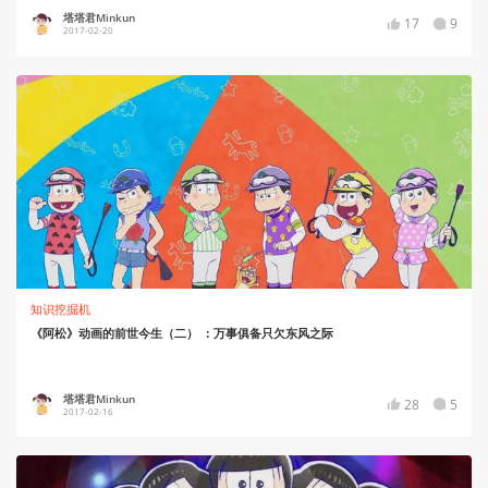
塔塔君Minkun
17
9
2017-02-20
知识挖掘机
《阿松》动画的前世今生（二） ：万事俱备只欠东风之际
塔塔君Minkun
28
5
2017-02-16