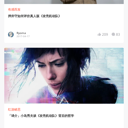
有感而发
押井守如何评价真人版《攻壳机动队》
Ryoma
209
83
2017-04-17
红游睹思
「译介」小岛秀夫谈《攻壳机动队》背后的哲学