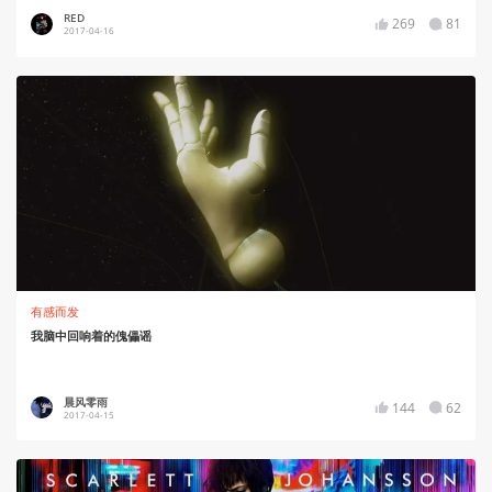
RED
269
81
2017-04-16
有感而发
我脑中回响着的傀儡谣
晨风零雨
144
62
2017-04-15