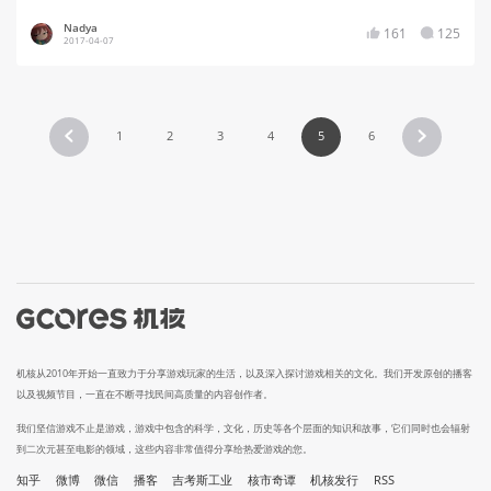
Nadya
161
125
2017-04-07
1
2
3
4
5
6
机核从2010年开始一直致力于分享游戏玩家的生活，以及深入探讨游戏相关的文化。我们开发原创的播客
以及视频节目，一直在不断寻找民间高质量的内容创作者。
我们坚信游戏不止是游戏，游戏中包含的科学，文化，历史等各个层面的知识和故事，它们同时也会辐射
到二次元甚至电影的领域，这些内容非常值得分享给热爱游戏的您。
知乎
微博
微信
播客
吉考斯工业
核市奇谭
机核发行
RSS