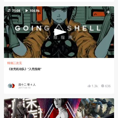
75:08
104.9k
特别二次元
《攻壳机动队》“入壳指南”
四十二 等 4 人
1.3k
636
2017-04-10