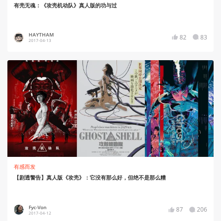
有壳无魂：《攻壳机动队》真人版的功与过
HAYTHAM
82
83
2017-04-13
有感而发
【剧透警告】真人版《攻壳》：它没有那么好，但绝不是那么糟
Fyc-Von
87
206
2017-04-12