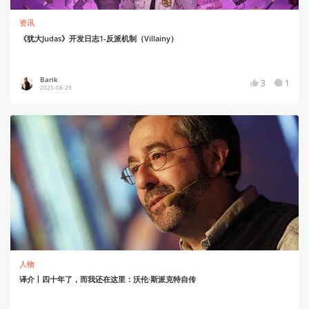
资讯
《犹大Judas》开发日志1-反派机制（Villainy）
Barik
3
1
2025-08-29
人物
译介丨四十年了，而我还在这里：沃伦·斯派克特自传