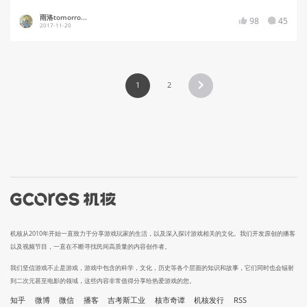
雨洛tomorro...
98
45
2017-11-20
1
2
机核从2010年开始一直致力于分享游戏玩家的生活，以及深入探讨游戏相关的文化。我们开发原创的播客
以及视频节目，一直在不断寻找民间高质量的内容创作者。
我们坚信游戏不止是游戏，游戏中包含的科学，文化，历史等各个层面的知识和故事，它们同时也会辐射
到二次元甚至电影的领域，这些内容非常值得分享给热爱游戏的您。
知乎
微博
微信
播客
吉考斯工业
核市奇谭
机核发行
RSS