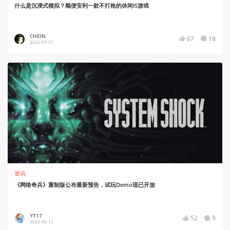
什么是沉浸式模拟？顺便安利一款不打枪的休闲IS游戏
CHEIN
67
18
2022-07-21
资讯
《网络奇兵》重制版公布最新预告，试玩Demo现已开放
YT17
52
9
2022-06-13