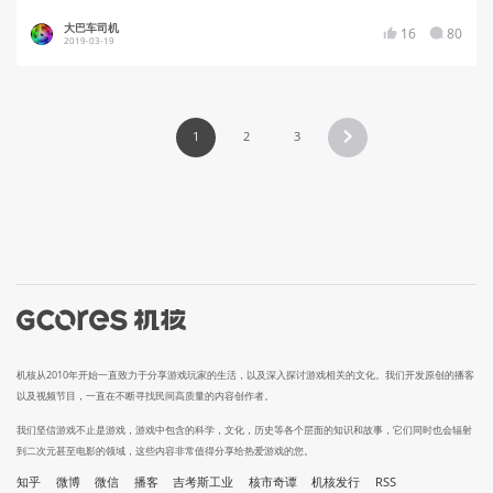
大巴车司机
16
80
2019-03-19
1
2
3
机核从2010年开始一直致力于分享游戏玩家的生活，以及深入探讨游戏相关的文化。我们开发原创的播客
以及视频节目，一直在不断寻找民间高质量的内容创作者。
我们坚信游戏不止是游戏，游戏中包含的科学，文化，历史等各个层面的知识和故事，它们同时也会辐射
到二次元甚至电影的领域，这些内容非常值得分享给热爱游戏的您。
知乎
微博
微信
播客
吉考斯工业
核市奇谭
机核发行
RSS