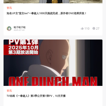
资讯
知名UP主“堂主lee”一拳超人1000天挑战完成，原作者ONE老师庆祝！
蛙子蛙子蛙
110
27
2025-07-22
资讯
TV动画《一拳超人》第3季公开第1弹PV，10月开播