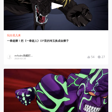
玩出花儿来
一拳超狮！把《一拳超人》OP里的埼玉换成金狮子
mfsdrc失眠打...
54
27
2020-02-20