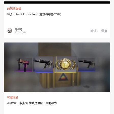
知识挖掘机
译介丨René Roussillon：游戏与潜能(2004)
叶梓涛
41
0
2022-10-26
有感而发
有时“差一点点”可能才是你玩下去的动力