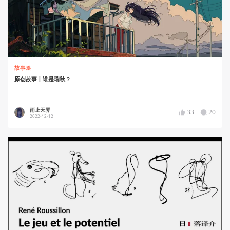
故事烩
原创故事丨谁是瑞秋？
雨止天霁
33
20
2022-12-12