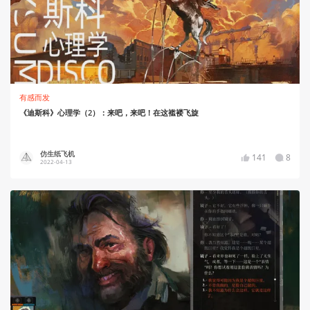
有感而发
《迪斯科》心理学（2）：来吧，来吧！在这褴褛飞旋
仿生纸飞机
141
8
2022-04-13