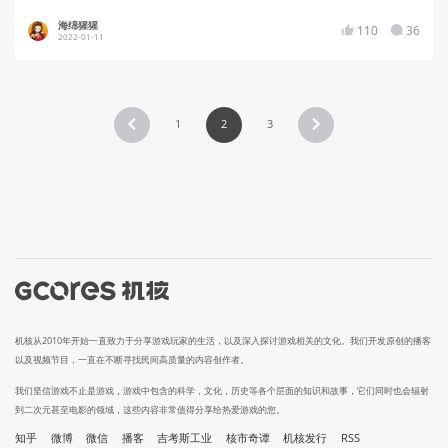
海绵猩猩
110
36
2022-01-11
1
2
3
机核从2010年开始一直致力于分享游戏玩家的生活，以及深入探讨游戏相关的文化。我们开发原创的播客
以及视频节目，一直在不断寻找民间高质量的内容创作者。
我们坚信游戏不止是游戏，游戏中包含的科学，文化，历史等各个层面的知识和故事，它们同时也会辐射
到二次元甚至电影的领域，这些内容非常值得分享给热爱游戏的您。
知乎
微博
微信
播客
吉考斯工业
核市奇谭
机核发行
RSS