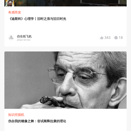
有感而发
《迪斯科》心理学丨旧时之浪与旧日时光
仿生纸飞机
343
18
2022-03-02
知识挖掘机
伪自我的镜像之舞：尝试阐释拉康的理论