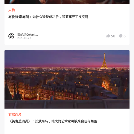
人物
布伦特·勒布朗：为什么追梦成功后，我又离开了皮克斯
田屿纪CoArti...
50
6
2023-08-27
有感而发
《美食总动员》：以梦为马，伟大的艺术家可以来自任何角落