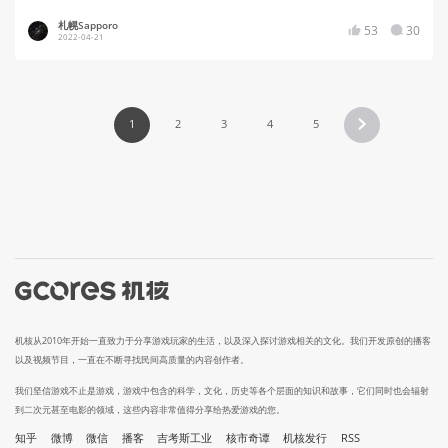
札幌Sapporo
53
30
2022-04-21
1
2
3
4
5
机核从2010年开始一直致力于分享游戏玩家的生活，以及深入探讨游戏相关的文化。我们开发原创的播客
以及视频节目，一直在不断寻找民间高质量的内容创作者。
我们坚信游戏不止是游戏，游戏中包含的科学，文化，历史等各个层面的知识和故事，它们同时也会辐射
到二次元甚至电影的领域，这些内容非常值得分享给热爱游戏的您。
知乎
微博
微信
播客
吉考斯工业
核市奇谭
机核发行
RSS