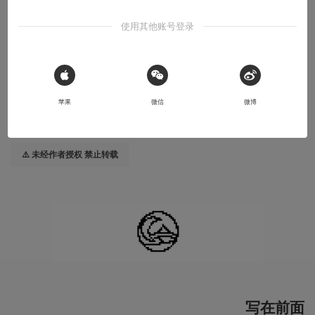
20%科学家，80%艺术家
使用其他账号登录
2023-08-27
田屿纪CoArtists
本文系用户投稿，不代表机核网观点
 Sign in with Apple
苹果
微信
微博
收听本文
18:02
⚠️ 未经作者授权 禁止转载
写在前面