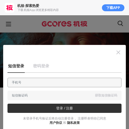
机核-探索热爱
下载APP
下载 机核App 浏览更多精彩内容
短信登录
密码登录
获取短信验证码
人物
登录 / 注册
布伦特·勒布朗：为什么追梦成功后，我又
离开了皮克斯
未登录手机号验证后将自动注册登录， 注册即表明你已同意
用户协议
和
隐私政策