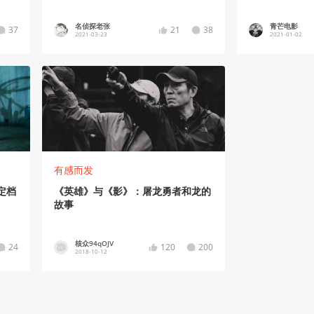
名侦探老张
青芒电影
37
21
38
2021-03-23
2021-01-02
有感而发
定档
《英雄》与《影》：屠龙勇者和龙的
故事
核众94qOJV
24
120
200
2018-10-12