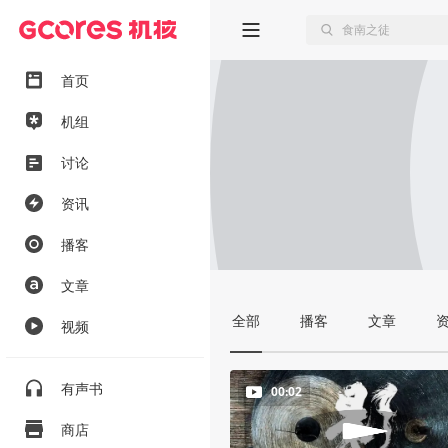
首页
机组
讨论
资讯
播客
文章
全部
播客
文章
视频
有声书
00:02
商店