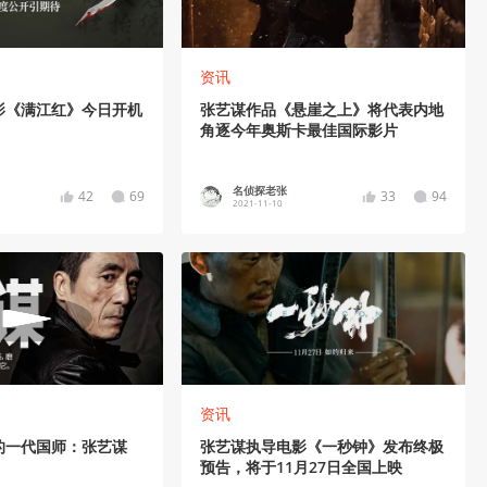
资讯
影《满江红》今日开机
张艺谋作品《悬崖之上》将代表内地
角逐今年奥斯卡最佳国际影片
名侦探老张
42
69
33
94
2021-11-10
资讯
的一代国师：张艺谋
张艺谋执导电影《一秒钟》发布终极
预告，将于11月27日全国上映