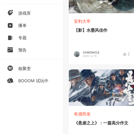
游戏库
安利大帝
播单
【影】水墨风佳作
专题
预告
CHRONICLE
2
2025-12-18
核聚变
BOOOM 试玩中
有感而发
《悬崖之上》：一篇高分作文