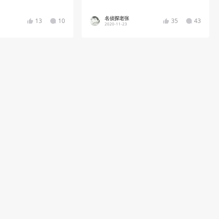
名侦探老张
13
10
35
43
2020-11-23