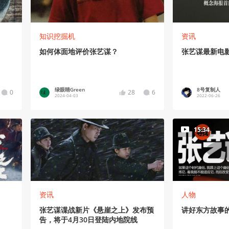
知识挖掘机
资讯
如何体面地评价张艺谋？
张艺谋最新电
绿眼睛Green
8号复制人
0
28
6
2024-04-03
2022-06-26
15:34
资讯
人物
张艺谋谍战新片《悬崖之上》发布预
讲好东方故事
告，将于4月30日登陆内地院线