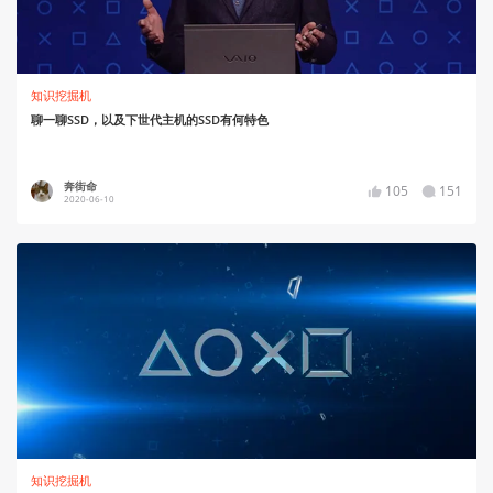
知识挖掘机
聊一聊SSD，以及下世代主机的SSD有何特色
奔街命
105
151
2020-06-10
知识挖掘机