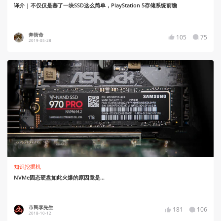
译介 | 不仅仅是塞了一块SSD这么简单，PlayStation 5存储系统前瞻
奔街命
105
75
2019-05-28
知识挖掘机
NVMe固态硬盘如此火爆的原因竟是...
市民李先生
181
106
2018-10-12