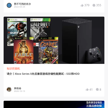
势不可挡的肖尔
379
355
2022-03-24
知识挖掘机
译介丨Xbox Series X向后兼容游戏存储性能测试：SSD和HDD
奔街命
41
8
2020-10-13