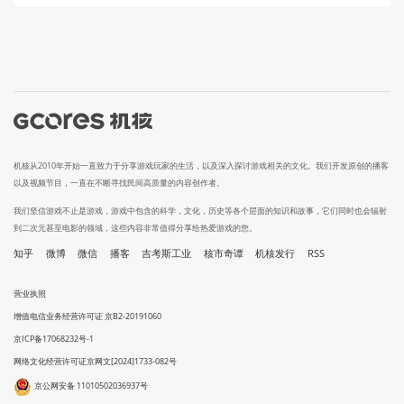
机核从2010年开始一直致力于分享游戏玩家的生活，以及深入探讨游戏相关的文化。我们开发原创的播客
以及视频节目，一直在不断寻找民间高质量的内容创作者。
我们坚信游戏不止是游戏，游戏中包含的科学，文化，历史等各个层面的知识和故事，它们同时也会辐射
到二次元甚至电影的领域，这些内容非常值得分享给热爱游戏的您。
知乎
微博
微信
播客
吉考斯工业
核市奇谭
机核发行
RSS
营业执照
增值电信业务经营许可证 京B2-20191060
京ICP备17068232号-1
网络文化经营许可证京网文[2024]1733-082号
京公网安备 11010502036937号