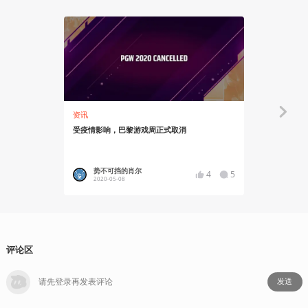
资讯
出去走走
受疫情影响，巴黎游戏周正式取消
游戏开发“铁
聚首，12月
势不可挡的肖尔
WePla
4
5
2020-05-08
2019-10
评论区
发送