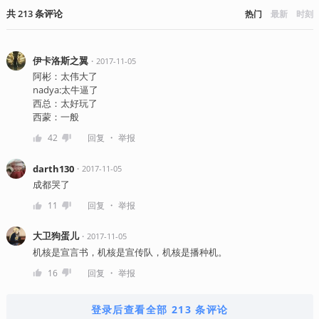
共
213
条
评论
热门
最新
时刻
伊卡洛斯之翼
・
2017-11-05
阿彬：太伟大了
nadya:太牛逼了
西总：太好玩了
西蒙：一般
・
42
回复
举报
darth130
・
2017-11-05
成都哭了
・
11
回复
举报
大卫狗蛋儿
・
2017-11-05
机核是宣言书，机核是宣传队，机核是播种机。
・
16
回复
举报
登录后查看全部 213 条评论