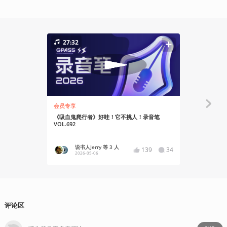
27:32
72:56
会员专享
会员专享
《吸血鬼爬行者》好哇！它不挑人！录音笔
下班后边玩《L
VOL.692
录音笔VOL.6
说书人Jerry 等 3 人
陶陶
139
34
2026-05-06
2026
评论区