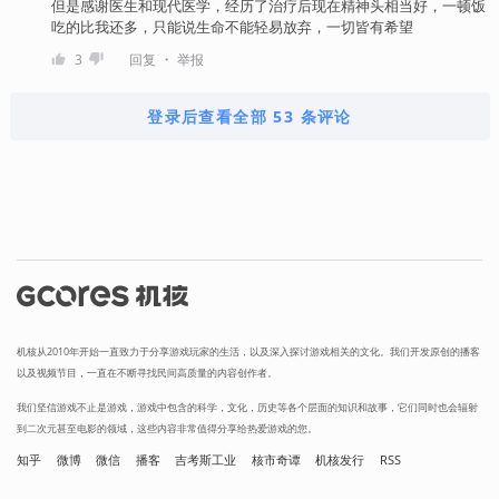
但是感谢医生和现代医学，经历了治疗后现在精神头相当好，一顿饭
吃的比我还多，只能说生命不能轻易放弃，一切皆有希望
・
3
回复
举报
登录后查看全部 53 条评论
机核从2010年开始一直致力于分享游戏玩家的生活，以及深入探讨游戏相关的文化。我们开发原创的播客
以及视频节目，一直在不断寻找民间高质量的内容创作者。
我们坚信游戏不止是游戏，游戏中包含的科学，文化，历史等各个层面的知识和故事，它们同时也会辐射
到二次元甚至电影的领域，这些内容非常值得分享给热爱游戏的您。
知乎
微博
微信
播客
吉考斯工业
核市奇谭
机核发行
RSS