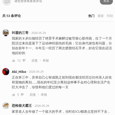
发送
共
53
条
评论
热门
最新
时刻
叫嚣的三哥
・
2026-05-29
我家的 8 岁白猫经历了绝育手术麻醉过敏导致心脏停跳，住了一个月
院活过来但是落下了运动神经损伤的毛病；它自身代谢也有问题，分
别在前年十一、今年五一经历了两次膀胱结石手术，好在它现在还活
地好好的
・
12
回复
举报
Aki_Hiko
・
2026-05-29
正在奔三中，庆幸自己心智成熟之前到现在都没经历过任何亲人好友
和宠物的离别……现在的年纪至少离别这种事不会对心理和生活产生
巨大冲击了，珍惜和他们度过的每一天
・
5
回复
举报
恐怖柴犬霸王
・
2026-05-29
家里老人去年做了一个挺大的手术，当时在ICU都差点坚持不下去，