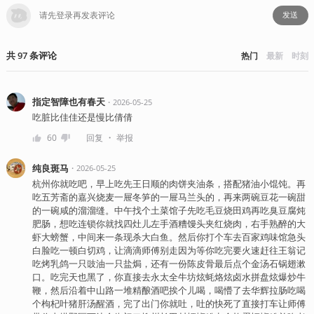
发送
共
97
条
评论
热门
最新
时刻
指定智障也有春天
・
2026-05-25
吃脏比佳佳还是慢比倩倩
・
60
回复
举报
纯良斑马
・
2026-05-25
杭州你就吃吧，早上吃先王日顺的肉饼夹油条，搭配猪油小馄饨。再
吃五芳斋的嘉兴烧麦一屉冬笋的一屉马兰头的，再来两碗豆花一碗甜
的一碗咸的溜溜缝。中午找个土菜馆子先吃毛豆烧田鸡再吃臭豆腐炖
肥肠，想吃连锁你就找四灶儿左手酒糟馒头夹红烧肉，右手熟醉的大
虾大螃蟹，中间来一条现杀大白鱼。然后你打个车去百家鸡味馆急头
白脸吃一顿白切鸡，让滴滴师傅别走因为等你吃完要火速赶往王翁记
吃烤乳鸽一只豉油一只盐焗，还有一份陈皮骨最后点个金汤石锅翅漱
口。吃完天也黑了，你直接去永太全牛坊炫蚝烙炫卤水拼盘炫爆炒牛
鞭，然后沿着中山路一堆精酿酒吧挨个儿喝，喝懵了去华辉拉肠吃喝
个枸杞叶猪肝汤醒酒，完了出门你就吐，吐的快死了直接打车让师傅