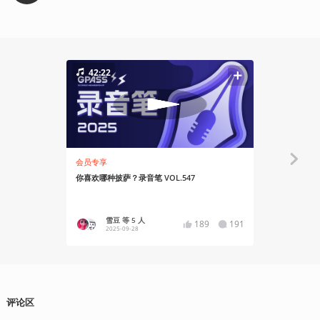
42:22
38:27
会员专享
会员专享
你喜欢哪种披萨？录音笔 VOL.547
没事看美食，
雪豆 等 5 人
搞搞
189
191
2025-09-28
2025
评论区