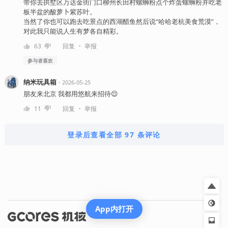
带你去拱墅区万达金街门口柳州长田村螺蛳粉点个炸蛋螺蛳粉并吃老
板半盆的酸萝卜紫苏叶。
当然了你也可以跑去吃景点的西湖醋鱼然后说“哈哈老杭美食荒漠”，
对此我只能说人生有梦各自精彩。
・
63
回复
举报
参与者
喜欢
纳米玩具箱
・
2026-05-25
朋友来北京 我都用悠航来招待😌
・
11
回复
举报
登录后查看全部 97 条评论
App内打开