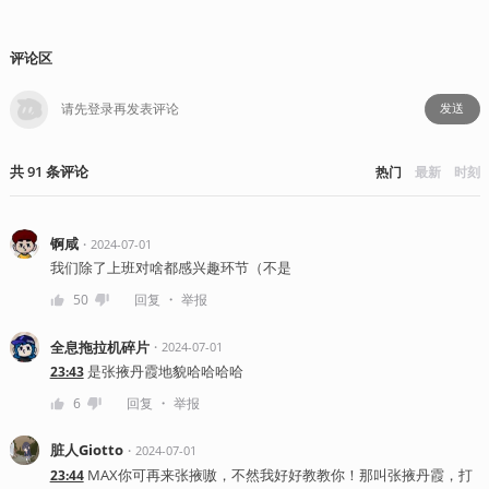
评论区
发送
共
91
条
评论
热门
最新
时刻
锕咸
・
2024-07-01
我们除了上班对啥都感兴趣环节（不是
・
50
回复
举报
全息拖拉机碎片
・
2024-07-01
是张掖丹霞地貌哈哈哈哈
23:43
・
6
回复
举报
脏人Giotto
・
2024-07-01
MAX你可再来张掖嗷，不然我好好教教你！那叫张掖丹霞，打
23:44