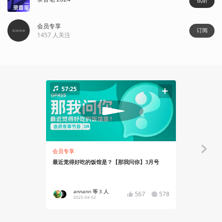
试听
会员专享
订阅
1457
人关注
57:25
16:01
会员专享
会员专享
最近觉得好吃的饭馆是？【那我问你】3月号
所以立秋应该
annann 等 3 人
说书人
567
578
2025-04-02
2024