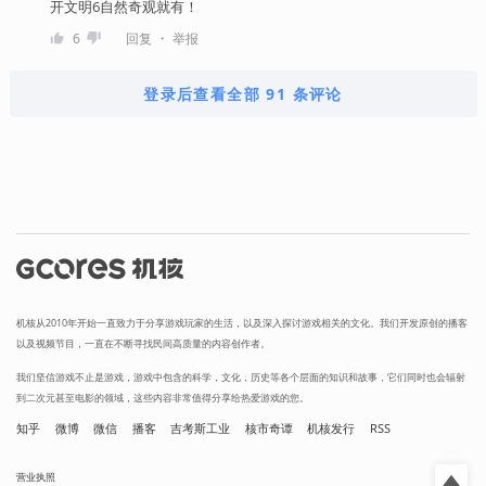
开文明6自然奇观就有！
・
6
回复
举报
登录后查看全部 91 条评论
机核从2010年开始一直致力于分享游戏玩家的生活，以及深入探讨游戏相关的文化。我们开发原创的播客
以及视频节目，一直在不断寻找民间高质量的内容创作者。
我们坚信游戏不止是游戏，游戏中包含的科学，文化，历史等各个层面的知识和故事，它们同时也会辐射
到二次元甚至电影的领域，这些内容非常值得分享给热爱游戏的您。
知乎
微博
微信
播客
吉考斯工业
核市奇谭
机核发行
RSS
营业执照