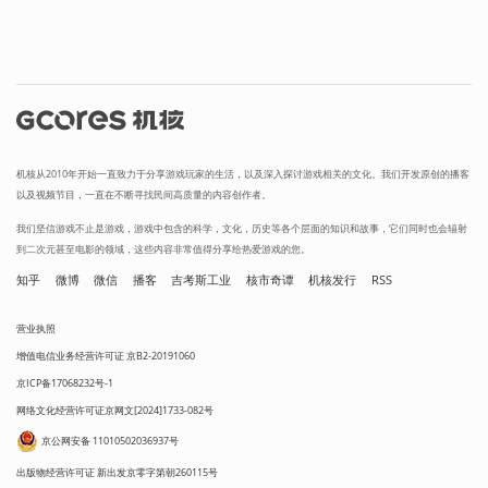
机核从2010年开始一直致力于分享游戏玩家的生活，以及深入探讨游戏相关的文化。我们开发原创的播客
以及视频节目，一直在不断寻找民间高质量的内容创作者。
我们坚信游戏不止是游戏，游戏中包含的科学，文化，历史等各个层面的知识和故事，它们同时也会辐射
到二次元甚至电影的领域，这些内容非常值得分享给热爱游戏的您。
知乎
微博
微信
播客
吉考斯工业
核市奇谭
机核发行
RSS
营业执照
增值电信业务经营许可证 京B2-20191060
京ICP备17068232号-1
网络文化经营许可证京网文[2024]1733-082号
京公网安备 11010502036937号
出版物经营许可证 新出发京零字第朝260115号