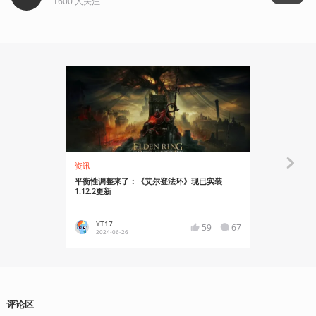
1600
人关注
14:09
资讯
特别企划
平衡性调整来了：《艾尔登法环》现已实装
好大一棵树
1.12.2更新
告
YT17
Ryo
59
67
2024-06-26
2024
评论区