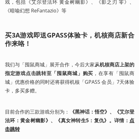
戏，包括《艾尔登法环 黄金树幽影》、《影之刃 零》、
《暗喻幻想 ReFantazio》等
买3A游戏即送GPASS体验卡，机核商店新合
作来咯！
我们与「囤鼠商城」展开合作，今后大家
从机核商店上架的
指定游戏点击跳转至「囤鼠商城」购买
，在享有「囤鼠商
城」优惠价格的同时还将获得机核「GPASS 会员」7天体验
卡，多买多赠。
目前合作的三款游戏分别为：
《黑神话：悟空》、《艾尔登
法环：黄金树幽影》、《真女神转生5：复仇》。详情：
点
击跳转