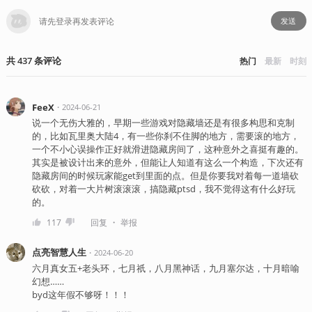
发送
共
437
条
评论
热门
最新
时刻
FeeX
・
2024-06-21
说一个无伤大雅的，早期一些游戏对隐藏墙还是有很多构思和克制
的，比如瓦里奥大陆4，有一些你刹不住脚的地方，需要滚的地方，
一个不小心误操作正好就滑进隐藏房间了，这种意外之喜挺有趣的。
其实是被设计出来的意外，但能让人知道有这么一个构造，下次还有
隐藏房间的时候玩家能get到里面的点。但是你要我对着每一道墙砍
砍砍，对着一大片树滚滚滚，搞隐藏ptsd，我不觉得这有什么好玩
的。
・
117
回复
举报
点亮智慧人生
・
2024-06-20
六月真女五+老头环，七月祇，八月黑神话，九月塞尔达，十月暗喻
幻想……
byd这年假不够呀！！！