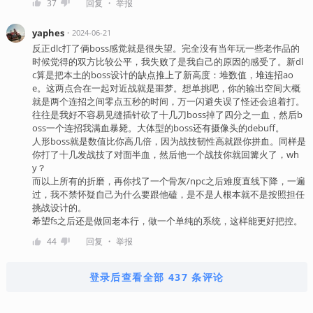
・
37
回复
举报
yaphes
・
2024-06-21
反正dlc打了俩boss感觉就是很失望。完全没有当年玩一些老作品的
时候觉得的双方比较公平，我失败了是我自己的原因的感受了。新dl
c算是把本土的boss设计的缺点推上了新高度：堆数值，堆连招ao
e。这两点合在一起对近战就是噩梦。想单挑吧，你的输出空间大概
就是两个连招之间零点五秒的时间，万一闪避失误了怪还会追着打。
往往是我好不容易见缝插针砍了十几刀boss掉了四分之一血，然后b
oss一个连招我满血暴毙。大体型的boss还有摄像头的debuff。
人形boss就是数值比你高几倍，因为战技韧性高就跟你拼血。同样是
你打了十几发战技了对面半血，然后他一个战技你就回篝火了，wh
y？
而以上所有的折磨，再你找了一个骨灰/npc之后难度直线下降，一遍
过，我不禁怀疑自己为什么要跟他磕，是不是人根本就不是按照担任
挑战设计的。
希望fs之后还是做回老本行，做一个单纯的系统，这样能更好把控。
・
44
回复
举报
登录后查看全部 437 条评论