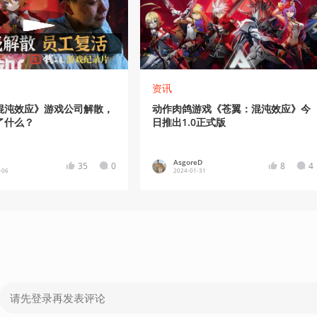
资讯
混沌效应》游戏公司解散，
动作肉鸽游戏《苍翼：混沌效应》今
了什么？
日推出1.0正式版
AsgoreD
35
0
8
4
-06
2024-01-31