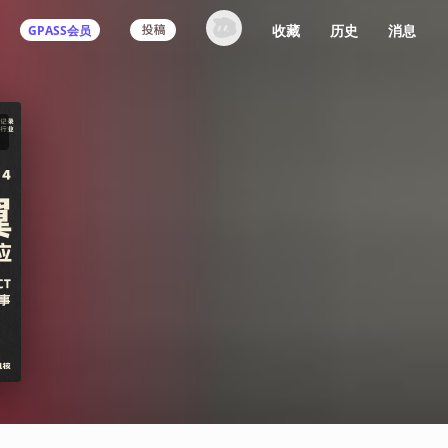
收藏
历史
消息
GPASS会员
登录机核你可以：
下载收藏播客节目
多端历史播放同步
发布内容动态/评论
关注喜欢的创作者
登录 / 注册