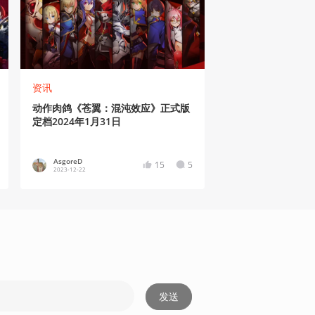
资讯
动作肉鸽《苍翼：混沌效应》正式版
定档2024年1月31日
AsgoreD
15
5
2023-12-22
发送