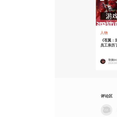
人物
《苍翼：
员工亲历
导演BK
2024-04
评论区