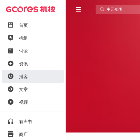
首页
机组
讨论
资讯
播客
文章
视频
有声书
商店