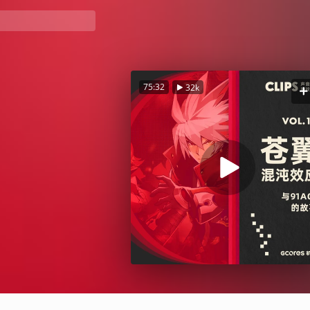
75:32
32k