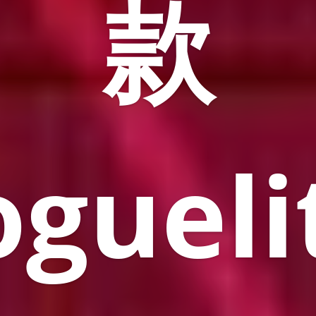
款
ogueli