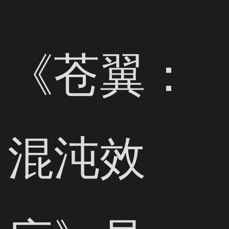
《苍翼：
混沌效