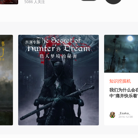
5086
人关注
所属专题
知识挖掘机
我们为什么会
中“痛并快乐着
_Esaka_
2016-12-08