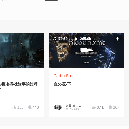
79:59
265.6k
Gadio Pro
在拼凑游戏故事的过程
血の源-下
”
西蒙 等 3 人
355
113
3.1k
367
2015-04-23