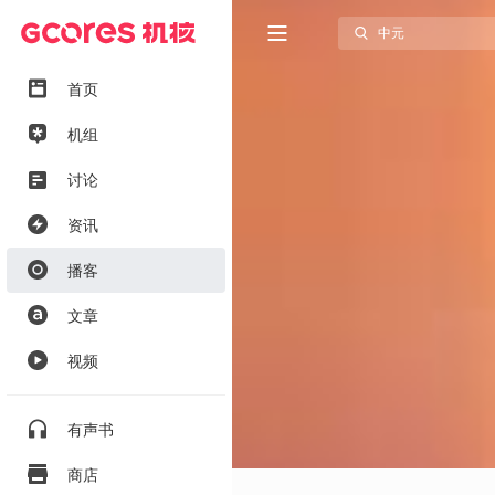
首页
机组
讨论
资讯
播客
文章
视频
有声书
商店