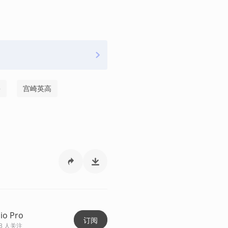
鲁
宫崎英高
io Pro
订阅
3
人关注