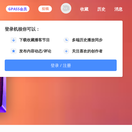
收藏
历史
消息
GPASS会员
登录机核你可以：
下载收藏播客节目
多端历史播放同步
发布内容动态/评论
关注喜欢的创作者
登录 / 注册