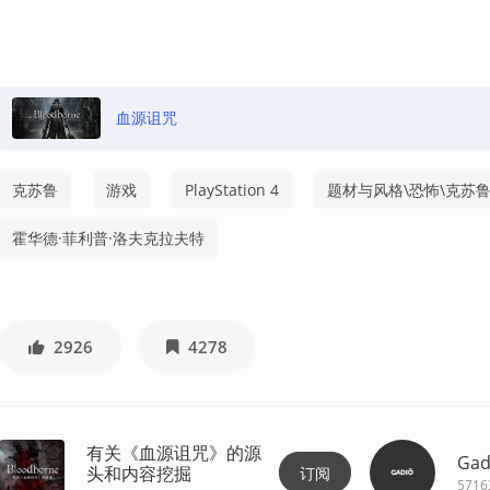
血源诅咒
克苏鲁
游戏
PlayStation 4
题材与风格\恐怖\克苏
霍华德·菲利普·洛夫克拉夫特
2926
4278
有关《血源诅咒》的源
Gad
头和内容挖掘
订阅
5716