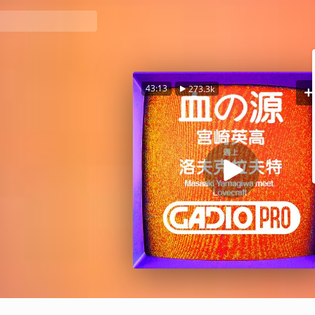
43:13
273.3k