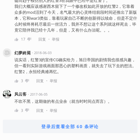
髓而趋于模仿别人的红警3在我眼中已经不是红警了。
我们大概应该感谢西木留下了一个修改权如此开放的红警2，它靠着
众多的mod活到了今天，名气最大的心灵终结前段时间还推出了新版
本，它和war3类似，靠着玩家自己不断的创新得以续命，但是不定什
么时候终将耗尽最后一丝活力，我并不想让这个系列就这样死去，毕
竟它陪伴我已经十几年，但是，又有什么办法呢。。。
・
17
回复
举报
幻夢終焉
・
2018-06-03
说实话，红警3的宣传CG确实给力，旭日帝国的剧情我也很感兴趣，
但一看到实际游戏画面那恶心的塑料画质，就失去了玩下去的想法。
红警2，永恒经典难再忆。
・
3
回复
举报
风云客
・
2017-06-05
不吹不黑，这期做的有点业余（就当时时间点而言）。
・
3
回复
举报
登录后查看全部 60 条评论