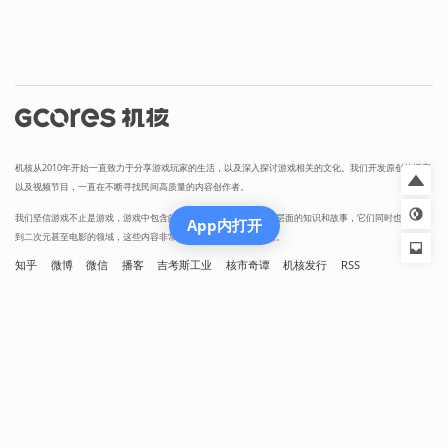
机核从2010年开始一直致力于分享游戏玩家的生活，以及深入探讨游戏相关的文化。我们开发原创的播客
以及视频节目，一直在不断寻找民间高质量的内容创作者。
我们坚信游戏不止是游戏，游戏中包含的科学，文化，历史等各个层面的知识和故事，它们同时也会辐射
App内打开
到二次元甚至电影的领域，这些内容非常值得分享给热爱游戏的您。
知乎
微博
微信
播客
吉考斯工业
核市奇谭
机核发行
RSS
营业执照
增值电信业务经营许可证 京B2-20191060
京ICP备17068232号-1
网络文化经营许可证京网文[2024]1733-082号
京公网安备 11010502036937号
出版物经营许可证 新出发京零字第朝260115号