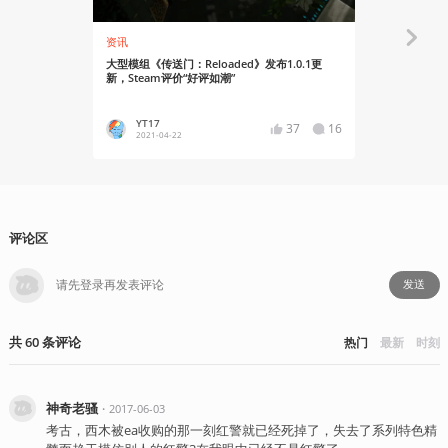
资讯
资讯
大型模组《传送门：Reloaded》发布1.0.1更
国际奥委会宣布
新，Steam评价“好评如潮”
Series将于
YT17
势不可
37
16
2021-04-22
2021-04
评论区
发送
共
60
条
评论
热门
最新
时刻
神奇老骚
・
2017-06-03
考古，西木被ea收购的那一刻红警就已经死掉了，失去了系列特色精